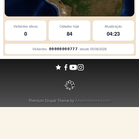
Visitantes ativos
Cidades hoje
Atualização
0
84
04:23
Visitantes
desde
05/08/2026
00000000777
Premium Drupal Theme by
Adaptivethemes.com