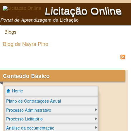
Pular para o conteúdo
Licitação Online
principal
Portal de Aprendizagem de Licitação
Blogs
Você está aqui
Blog de Nayra Pino
Conteúdo Básico
🏠 Home
Plano de Contratações Anual
Processo Administrativo
Processo Licitatório
Análise da documentação