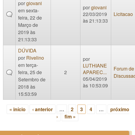
por
giovani
por
giovani
em sexta-
22/03/2019
Licitacao
feira, 22 de
às 21:13:33
Março de
2019 às
21:13:33
DÚVIDA
por
Rivelino
por
em terça-
LUTHIANE
Forum de
feira, 25 de
2
APAREC...
Discussa
05/04/2019
Setembro de
às 10:53:09
2018 às
15:53:59
« início
‹ anterior
…
2
3
4
…
próximo
Páginas
›
fim »