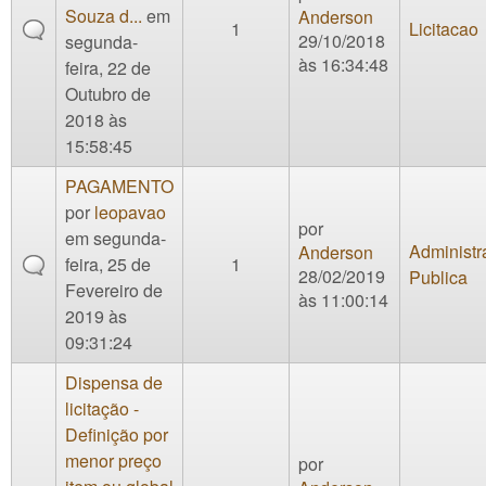
Souza d...
em
Anderson
1
Licitacao
29/10/2018
segunda-
às 16:34:48
feira, 22 de
Outubro de
2018 às
15:58:45
PAGAMENTO
por
leopavao
por
em segunda-
Administr
Anderson
feira, 25 de
1
28/02/2019
Publica
Fevereiro de
às 11:00:14
2019 às
09:31:24
Dispensa de
licitação -
Definição por
menor preço
por