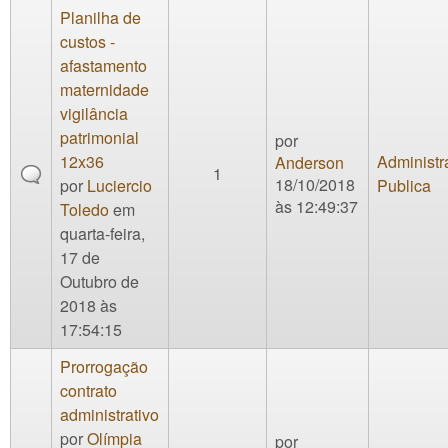
Planilha de
custos -
afastamento
maternidade
vigilância
patrimonial
por
12x36
Administr
Anderson
1
18/10/2018
por
Luciercio
Publica
às 12:49:37
Toledo
em
quarta-feira,
17 de
Outubro de
2018 às
17:54:15
Prorrogação
contrato
administrativo
por
Olímpia
por