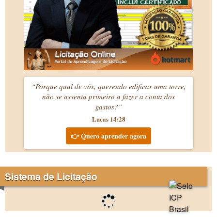
“Porque qual de vós, querendo edificar uma torre,
não se assenta primeiro a fazer a conta dos
gastos?”
Lucas 14:28
👉 Quero aprender agora
Sistema de Licitação