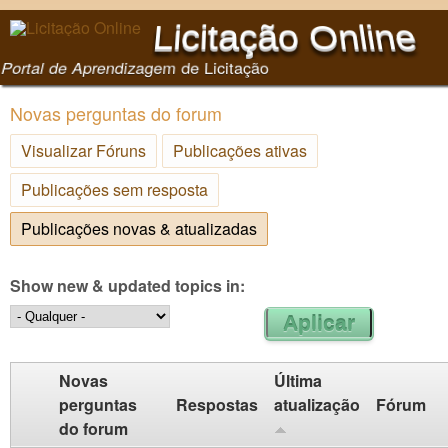
Pular para o conteúdo
Licitação Online
principal
Portal de Aprendizagem de Licitação
Novas perguntas do forum
Visualizar Fóruns
Publicações ativas
Publicações sem resposta
Publicações novas & atualizadas
(aba ativa)
Show new & updated topics in:
Novas
Última
perguntas
Respostas
atualização
Fórum
do forum