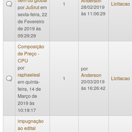
item ou global
Anderson
1
Licitacao
28/02/2019
por
JuSrut
em
às 11:06:29
sexta-feira, 22
de Fevereiro
de 2019 às
09:29:29
Composição
de Preço -
CPU
por
por
raphaeleal
Anderson
1
Licitacao
20/03/2019
em quinta-
às 16:26:42
feira, 14 de
Março de
2019 às
10:19:17
impugnação
ao edital