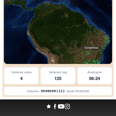
Goianésia
Visitantes online
Visitantes hoje
Atualização
Avaré
Alegre
4
125
06:24
Visitantes
desde
05/08/2026
00000001322