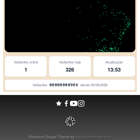
Visitantes online
Visitantes hoje
Atualização
São Paulo
1
326
13:53
Visitantes
desde
05/08/2026
00000000986
Premium Drupal Theme by
Adaptivethemes.com