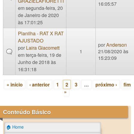
GRAZIELAFIORETTI
16:05:57
em segunda-feira, 20
de Janeiro de 2020
às 17:01:25
Planilha - RAT X RAT
AJUSTADO
por
Anderson
por
Laira Giacomett
1
21/08/2020 às
em terça-feira, 19 de
15:23:09
Junho de 2018 às
16:31:18
« início
‹ anterior
1
2
3
…
próximo ›
fim
Páginas
»
Conteúdo Básico
🏠 Home