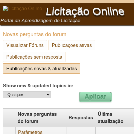
Pular para o conteúdo
Licitação Online
principal
Portal de Aprendizagem de Licitação
Novas perguntas do forum
Visualizar Fóruns
Publicações ativas
Publicações sem resposta
Publicações novas & atualizadas
(aba ativa)
Show new & updated topics in:
Novas perguntas
Última
Respostas
do forum
atualização
Parâmetros