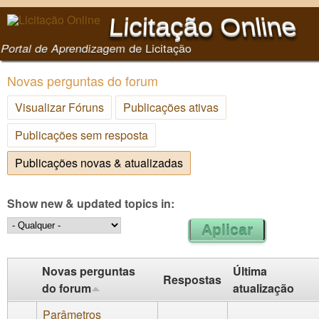
Pular para o conteúdo
Licitação Online
principal
Portal de Aprendizagem de Licitação
Novas perguntas do forum
Visualizar Fóruns
Publicações ativas
Publicações sem resposta
Publicações novas & atualizadas
(aba ativa)
Show new & updated topics in:
Novas perguntas
Última
Respostas
do forum
atualização
Parâmetros