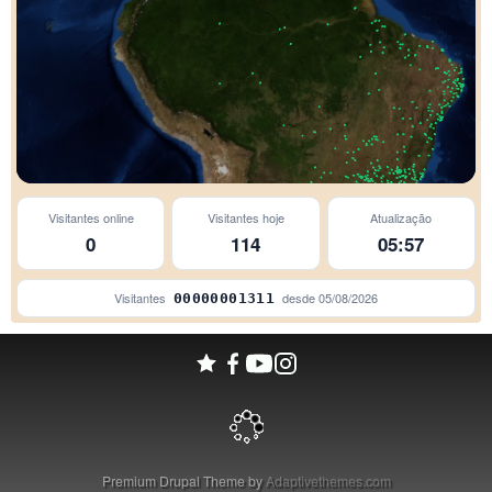
Visitantes online
Visitantes hoje
Atualização
0
114
05:57
Visitantes
desde
05/08/2026
00000001311
Premium Drupal Theme by
Adaptivethemes.com