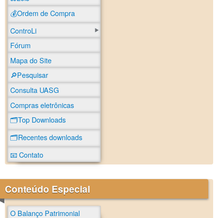
💰Ordem de Compra
ControLi
Fórum
Mapa do Site
🔎Pesquisar
Consulta UASG
Compras eletrônicas
🗂️Top Downloads
🗂️Recentes downloads
📧 Contato
Conteúdo Especial
O Balanço Patrimonial