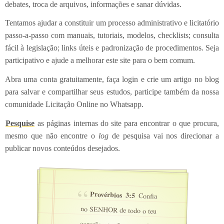
debates, troca de arquivos, informações e sanar dúvidas.
Tentamos ajudar a constituir um processo administrativo e licitatório
passo-a-passo com manuais, tutoriais, modelos, checklists; consulta
fácil à legislação; links úteis e padronização de procedimentos. Seja
participativo e ajude a melhorar este site para o bem comum.
Abra uma conta gratuitamente, faça login e crie um artigo no blog
para salvar e compartilhar seus estudos, participe também da nossa
comunidade Licitação Online no Whatsapp.
Pesquise
as páginas internas do site para encontrar o que procura,
mesmo que não encontre o
log
de pesquisa vai nos direcionar a
publicar novos conteúdos desejados.
Provérbios 3:5
Confia
no SENHOR de todo o teu
coração, e não te estribes
no teu próprio