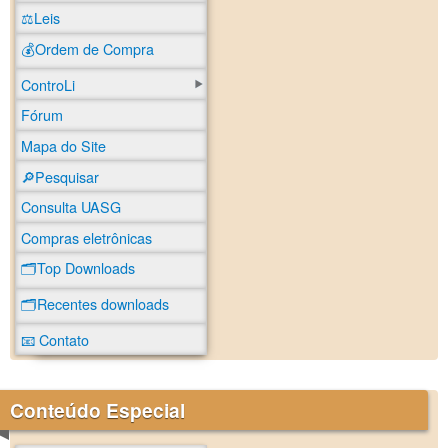
⚖️Leis
💰Ordem de Compra
ControLi
Fórum
Mapa do Site
🔎Pesquisar
Consulta UASG
Compras eletrônicas
🗂️Top Downloads
🗂️Recentes downloads
📧 Contato
Conteúdo Especial