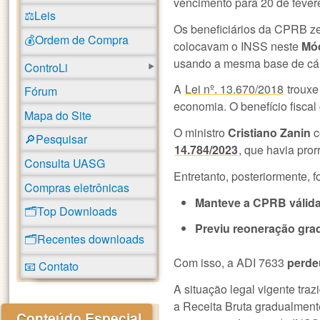
vencimento para 20 de fevere
⚖️Leis
Os beneficiários da CPRB 
💰Ordem de Compra
colocavam o INSS neste
Mó
usando a mesma base de cál
ControLi
A
Lei nº. 13.670/2018
trouxe
Fórum
economia. O benefício fiscal
Mapa do Site
O ministro
Cristiano Zanin
c
🔎Pesquisar
14.784/2023
, que havia pro
Consulta UASG
Entretanto, posteriormente, 
Compras eletrônicas
Manteve a CPRB válida 
🗂️Top Downloads
Previu reoneração gra
🗂️Recentes downloads
Com isso, a ADI 7633
perde
📧 Contato
A situação legal vigente tra
a Receita Bruta gradualment
Conteúdo Especial