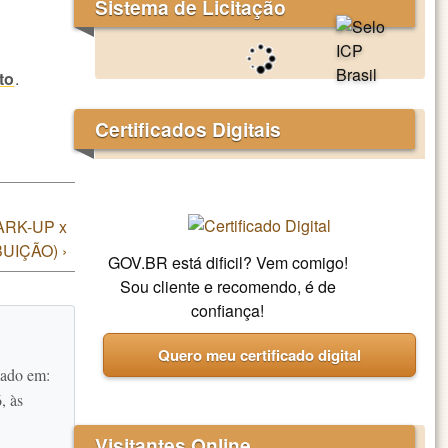
Sistema de Licitação
to
.
Certificados Digitais
MARK-UP x
IÇÃO) ›
GOV.BR está dificil? Vem comigo!
Sou cliente e recomendo, é de
confiança!
Quero meu certificado digital
zado em:
, às
Visitantes Online