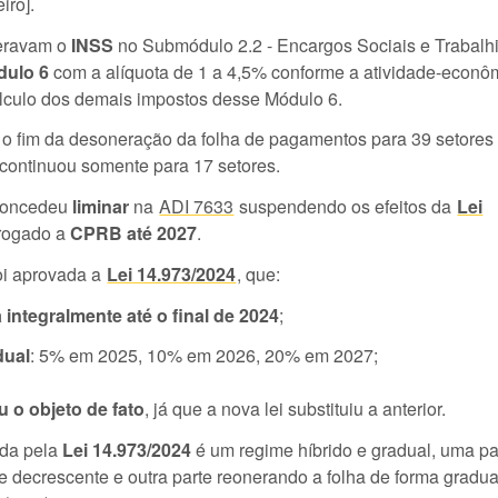
iro].
zeravam o
INSS
no Submódulo 2.2 - Encargos Sociais e Trabalhi
dulo 6
com a alíquota de 1 a 4,5% conforme a atividade-econô
culo dos demais impostos desse Módulo 6.
 o fim da desoneração da folha de pagamentos para 39 setores
 continuou somente para 17 setores.
oncedeu
liminar
na
ADI 7633
suspendendo os efeitos da
Lei
rrogado a
CPRB até 2027
.
foi aprovada a
Lei 14.973/2024
, que:
integralmente até o final de 2024
;
dual
: 5% em 2025, 10% em 2026, 20% em 2027;
u o objeto de fato
, já que a nova lei substituiu a anterior.
zida pela
Lei 14.973/2024
é um regime híbrido e gradual, uma pa
e decrescente e outra parte reonerando a folha de forma gradu