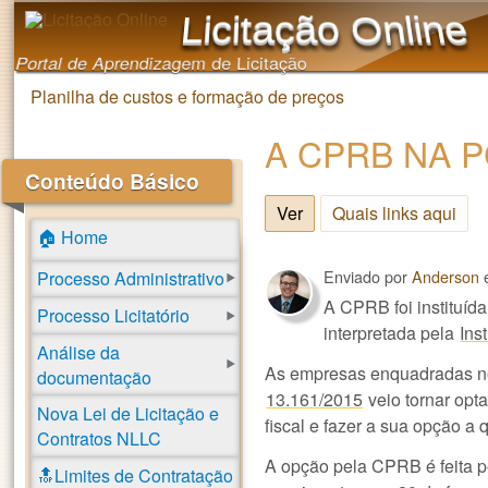
Licitação Online
Portal de Aprendizagem de Licitação
Planilha de custos e formação de preços
Você está aqui
A CPRB NA P
Conteúdo Básico
Ver
(aba ativa)
Quais links aqui
🏠 Home
Enviado por
Anderson
Processo Administrativo
A CPRB foi instituíd
Processo Licitatório
interpretada pela
Ins
Análise da
As empresas enquadradas n
documentação
13.161/2015
veio tornar opt
Nova Lei de Licitação e
fiscal e fazer a sua opção a 
Contratos NLLC
A opção pela CPRB é feita p
🔝Limites de Contratação