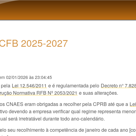
Pular para o conteúdo
principal
CFB 2025-2027
em
02/01/2026 às 23:04:45
a pela
Lei 12.546/2011
e é regulamentada pelo
Decreto n° 7.82
trução Normativa RFB Nº 2053/2021
e suas alterações.
os CNAES eram obrigadas a recolher pela CPRB até que a
Le
ativo devendo a empresa verificar qual regime representa menor
qual será irretratável durante todo ano-calendário.
elo seu recolhimento à competência de janeiro de cada ano [c