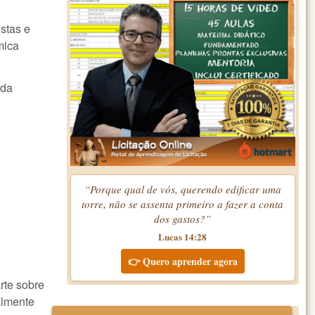
stas e
mica
 da
“Porque qual de vós, querendo edificar uma
torre, não se assenta primeiro a fazer a conta
dos gastos?”
Lucas 14:28
👉 Quero aprender agora
rte sobre
almente