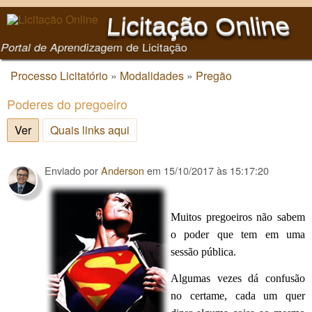
Pular para o conteúdo
Licitação Online
principal
Portal de Aprendizagem de Licitação
Processo Licitatório
»
Modalidades
»
Pregão
Você está aqui
Poderes do pregoeiro
Ver
(aba ativa)
Quais links aqui
Enviado por
Anderson
em
15/10/2017 às 15:17:20
Muitos pregoeiros não sabem
o poder que tem em uma
sessão pública.
Algumas vezes dá confusão
no certame, cada um quer