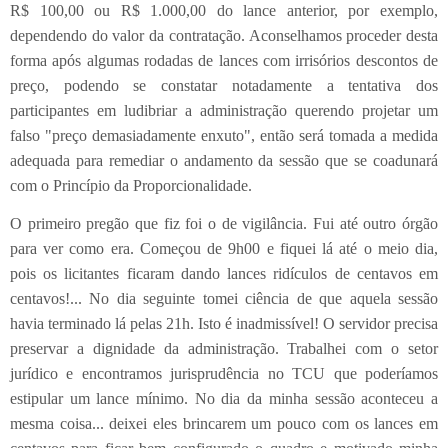
R$ 100,00 ou R$ 1.000,00 do lance anterior, por exemplo,
dependendo do valor da contratação. Aconselhamos proceder desta
forma após algumas rodadas de lances com irrisórios descontos de
preço, podendo se constatar notadamente a tentativa dos
participantes em ludibriar a administração querendo projetar um
falso "preço demasiadamente enxuto", então será tomada a medida
adequada para remediar o andamento da sessão que se coadunará
com o Princípio da Proporcionalidade.
O primeiro pregão que fiz foi o de vigilância. Fui até outro órgão
para ver como era. Começou de 9h00 e fiquei lá até o meio dia,
pois os licitantes ficaram dando lances ridículos de centavos em
centavos!... No dia seguinte tomei ciência de que aquela sessão
havia terminado lá pelas 21h. Isto é inadmissível! O servidor precisa
preservar a dignidade da administração. Trabalhei com o setor
jurídico e encontramos jurisprudência no TCU que poderíamos
estipular um lance mínimo. No dia da minha sessão aconteceu a
mesma coisa... deixei eles brincarem um pouco com os lances em