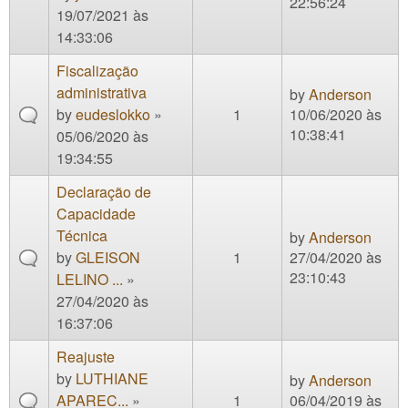
22:56:24
19/07/2021 às
14:33:06
Fiscalização
administrativa
by
Anderson
by
eudeslokko
»
1
10/06/2020 às
10:38:41
05/06/2020 às
19:34:55
Declaração de
Capacidade
Técnica
by
Anderson
by
GLEISON
1
27/04/2020 às
23:10:43
LELINO ...
»
27/04/2020 às
16:37:06
Reajuste
by
LUTHIANE
by
Anderson
APAREC...
»
1
06/04/2019 às