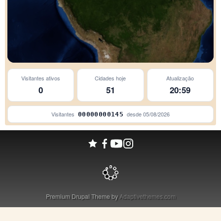
Visitantes ativos
Cidades hoje
Atualização
0
51
20:59
Visitantes
desde
05/08/2026
00000000145
Premium Drupal Theme by
Adaptivethemes.com