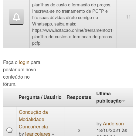
planilhas de custo e formação de preços.
Inscreva-se no treinamento de PCFP e
11
tire suas dúvidas direto comigo no
Whatsapp, saiba mais:
https://www.licitacao.online/treinamento01-
planilha-de-custos-e-formacao-de-precos-
pcfp
Faça o
login
para
postar um novo
conteúdo no
fórum.
Última
Pergunta / Usuário
Respostas
publicação
Condução da
Modalidade
by
Anderson
Concorrência
2
18/10/2021 às
by
jeancolares
»