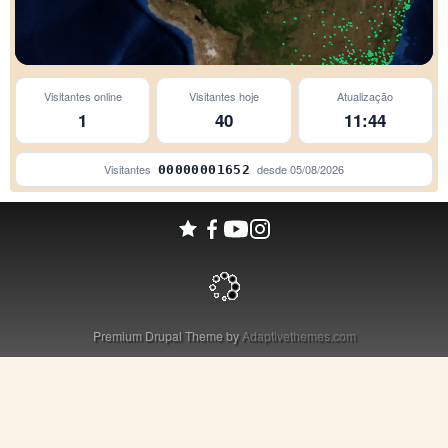
Visitantes online
Visitantes hoje
Atualização
São Paulo
1
40
11:44
Visitantes
desde
05/08/2026
00000001652
Premium Drupal Theme by
Adaptivethemes.com