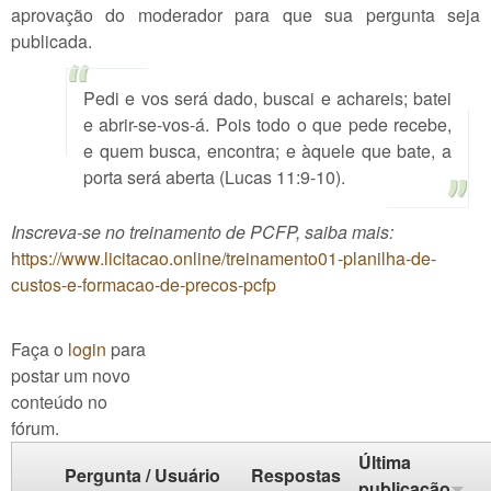
aprovação do moderador para que sua pergunta seja
publicada.
Pedi e vos será dado, buscai e achareis; batei
e abrir-se-vos-á. Pois todo o que pede recebe,
e quem busca, encontra; e àquele que bate, a
porta será aberta (Lucas 11:9-10).
Inscreva-se no treinamento de PCFP, saiba mais:
https://www.licitacao.online/treinamento01-planilha-de-
custos-e-formacao-de-precos-pcfp
Faça o
login
para
postar um novo
conteúdo no
fórum.
Última
Pergunta / Usuário
Respostas
publicação