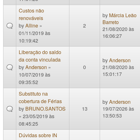
Custos não
by
Márcia Leão
renováveis
Barreto
by
Alline
»
2
21/08/2020 às
01/11/2019 às
16:06:27
10:19:42
Liberação do saldo
da conta vinculada
by
Anderson
by
Anderson
»
0
21/08/2020 às
15:01:17
10/07/2019 às
09:35:52
Substituto na
cobertura de Férias
by
Anderson
by
BRUNO.SANTOS
13
19/07/2026 às
13:50:53
» 23/05/2019 às
08:45:25
Dúvidas sobre IN