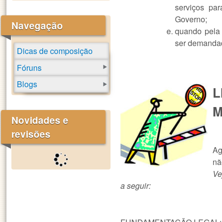
serviços pa
Governo;
Navegação
quando pela n
ser demandad
Dicas de composição
Fóruns
Blogs
M
Novidades e
revisões
Ag
nã
Ve
a seguir: