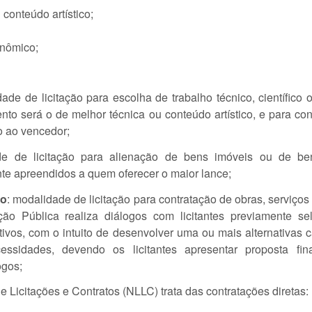
 conteúdo artístico;
onômico;
ade de licitação para escolha de trabalho técnico, científico ou
mento será o de melhor técnica ou conteúdo artístico, e para c
 ao vencedor;
de de licitação para alienação de bens imóveis ou de b
nte apreendidos a quem oferecer o maior lance;
vo
: modalidade de licitação para contratação de obras, serviço
ão Pública realiza diálogos com licitantes previamente se
etivos, com o intuito de desenvolver uma ou mais alternativas
ssidades, devendo os licitantes apresentar proposta fi
ogos;
e Licitações e Contratos (NLLC) trata das contratações diretas: