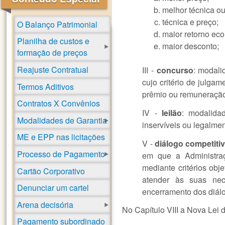
melhor técnica ou
técnica e preço;
O Balanço Patrimonial
maior retorno ec
Planilha de custos e
maior desconto;
formação de preços
Reajuste Contratual
III -
concurso
: modalid
cujo critério de julga
Termos Aditivos
prêmio ou remuneração
Contratos X Convênios
IV -
leilão
: modalida
Modalidades de Garantia
inservíveis ou legalme
ME e EPP nas licitações
V -
diálogo competiti
Processo de Pagamento
em que a Administraç
mediante critérios obj
Cartão Corporativo
atender às suas nece
Denunciar um cartel
encerramento dos diál
Arena decisória
No Capítulo VIII a Nova Lei d
Pagamento subordinado