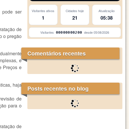
 pode ser
Visitantes ativos
Cidades hoje
Atualização
1
21
05:38
tratação de
Visitantes
desde
05/08/2026
00000000200
do o pregão
Comentários recentes
vidualmente
mplexas, e
e Preços e
ticas, haja
Posts recentes no blog
revisão de
ção para o
ratação de