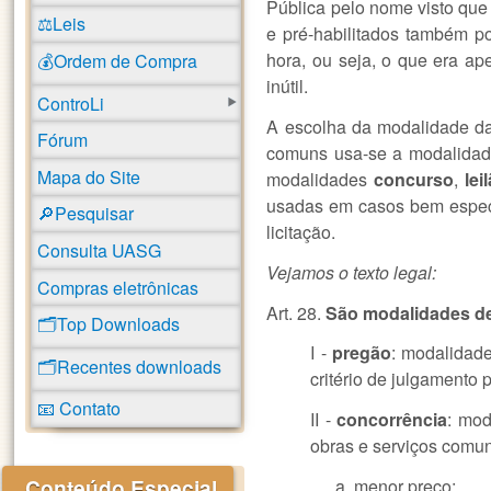
Pública pelo nome visto que
⚖️Leis
e pré-habilitados também p
hora, ou seja, o que era ap
💰Ordem de Compra
inútil.
ControLi
A escolha da modalidade d
Fórum
comuns usa-se a modalida
Mapa do Site
modalidades
concurso
,
lei
usadas em casos bem especí
🔎Pesquisar
licitação.
Consulta UASG
Vejamos o texto legal:
Compras eletrônicas
Art. 28.
São modalidades de
🗂️Top Downloads
I -
pregão
: modalidade
🗂️Recentes downloads
critério de julgamento
📧 Contato
II -
concorrência
: mod
obras e serviços comun
Conteúdo Especial
menor preço;