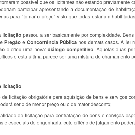
 tornaram possível que os licitantes não estando previamente 
oderiam participar apresentando a documentação de habilitaç
enas para "tomar o preço" visto que todas estariam habilitada
a
licitação
passou a ser basicamente por complexidade. Bens 
de
Pregão
e
Concorrência Pública
nos demais casos. A lei 
lão
e criou uma nova:
diálogo competitivo
. Aquelas duas pri
ficos e esta última parece ser uma mistura de chamamento p
 licitação
:
 de licitação obrigatória para aquisição de bens e serviços c
 poderá ser o de menor preço ou o de maior desconto;
alidade de licitação para contratação de bens e serviços esp
s e especiais de engenharia, cujo critério de julgamento poderá