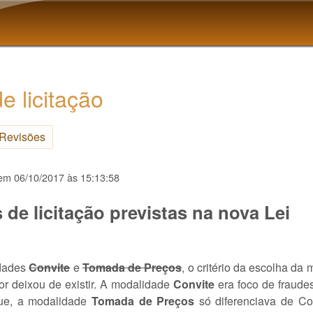
Pular para o conteúdo
principal
e licitação
Revisões
em
06/10/2017 às 15:13:58
de licitação previstas na nova Lei
idades
Convite
e
Tomada de Preços
, o critério da escolha da
alor deixou de existir. A modalidade
Convite
era foco de fraudes
que, a modalidade
Tomada de Preços
só diferenciava de Co