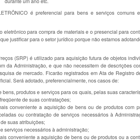
durante um ano etc.
TRÔNICO é preferencial para bens e serviços comuns e
o eletrônico para compra de materiais e o presencial para con
ue justificar para o setor jurídico porque não estamos adotan
eços (SRP) é utilizado para aquisição futura de objetos indi
m da Administração, e que não necessitem de descrições co
squisa de mercado. Ficarão registrados em Ata de Registro d
icial. Será adotado, preferencialmente, nos casos de:
 bens, produtos e serviços para os quais, pelas suas caracterís
freqüente de suas contratações;
mais conveniente a aquisição de bens ou de produtos com p
celadas ou contratação de serviços necessários à Administra
e suas atribuições;
de serviços necessários à administração;
ais conveniente a aquisição de bens ou de produtos ou a cont