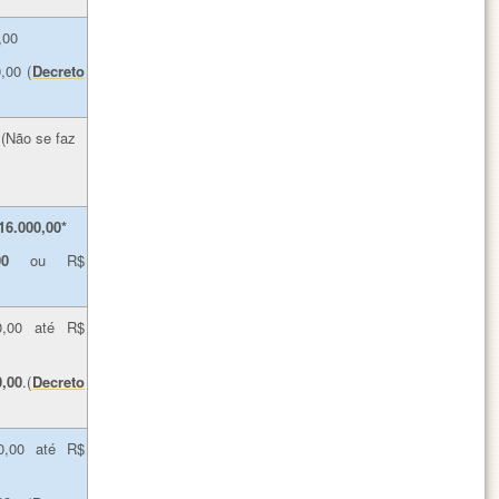
,00
,00 (
Decreto
 (Não se faz
16.000,00*
00
ou R$
0,00 até R$
,00
.(
Decreto
0,00 até R$