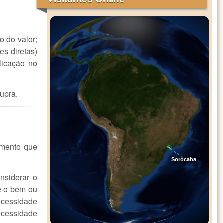
o do valor;
es diretas)
licação no
supra.
imento que
Sorocaba
nsiderar o
se o bem ou
necessidade
ecessidade