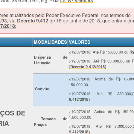
 23 e 24, I e II, e §1º da
Lei Nº 8.666/93
.
ores atualizados pelo Poder Executivo Federal, nos termos do
6/93, via
Decreto 9.412
de 18 de junho de 2018, que entram e
07/2018:
MODALIDADES
VALORES
<19/07/2018: Até R$ 15.000,00 ou
R$
Dispensa de
>19/07/2018: Até R$ 33.000,00 ou R
Licitação
(
Decreto 9.412/2018
)
<19/07/2018: Acima de R$ 15.00
150.000,00
Convite
>19/07/2018: Até R$ 330.000,
9.412/2018
)
IÇOS DE
<19/07/2018: Acima de R$ 150.00
1.500.000,00
Tomada de
RIA
Preços
>19/07/2018: Até R$ 3.300.000,
9.412/2018
)