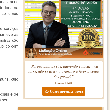
cadastrados
ão toda na
s se tornou
e serviços
manteve as
meiras são
úblico com
“Porque qual de vós, querendo edificar uma
torre, não se assenta primeiro a fazer a conta
dos gastos?”
omuns, cujo
Lucas 14:28
👉 Quero aprender agora
eciais e de
 ser: