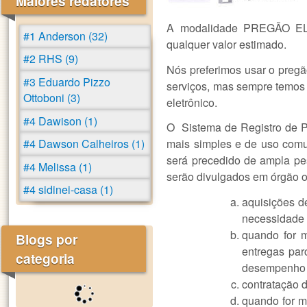
Maiores redatores
A modalidade PREGÃO ELE
#1 Anderson (32)
qualquer valor estimado.
#2 RHS (9)
Nós preferimos usar o pregã
#3 Eduardo Pizzo
serviços, mas sempre temos q
Ottoboni (3)
eletrônico.
#4 Dawison (1)
O Sistema de Registro de Pr
#4 Dawson Calheiros (1)
mais simples e de uso comu
será precedido de ampla pe
#4 Melissa (1)
serão divulgados em órgão of
#4 sidinei-casa (1)
aquisições de
necessidade 
quando for 
Blogs por
entregas par
categoria
desempenho d
contratação 
quando for m