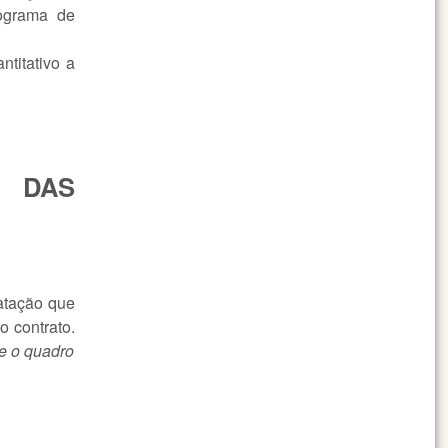
ograma de
ntitativo a
 DAS
atação que
o contrato.
e o quadro