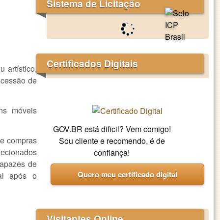
Sistema de Licitação
Certificados Digitais
 artístico,
oncessão de
ens móveis
GOV.BR está dificil? Vem comigo!
s e compras
Sou cliente e recomendo, é de
lecionados
confiança!
 capazes de
Quero meu certificado digital
nal após o
Visitantes Online