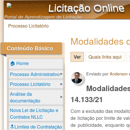
Licitação Online
Portal de Aprendizagem de Licitação
Processo Licitatório
Você está aqui
Modalidades d
Conteúdo Básico
Ver
(aba ativa)
Quais links aqui
🏠 Home
Enviado por
Anderson
Processo Administrativo
Processo Licitatório
Modalidades 
Análise da
14.133/21
documentação
Nova Lei de Licitação e
Com a exclusão das modal
Contratos NLLC
de licitação por limite de v
de publicidade, enquanto 
🔝Limites de Contratação