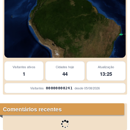
Visitantes ativos
Cidades hoje
Atualização
1
44
13:25
Visitantes
desde
05/08/2026
00000000241
Comentários recentes