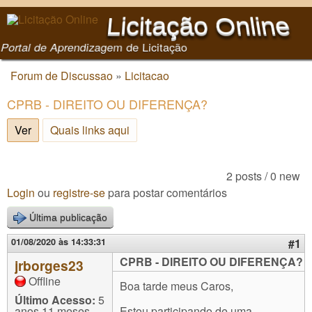
Pular para o conteúdo
Licitação Online
principal
Portal de Aprendizagem de Licitação
Forum de Discussao
»
Licitacao
Você está aqui
CPRB - DIREITO OU DIFERENÇA?
Ver
(aba ativa)
Quais links aqui
2 posts / 0 new
Login
ou
registre-se
para postar comentários
Última publicação
01/08/2020 às 14:33:31
#1
CPRB - DIREITO OU DIFERENÇA?
jrborges23
Offline
Boa tarde meus Caros,
Último Acesso:
5
anos 11 meses
Estou participando de uma