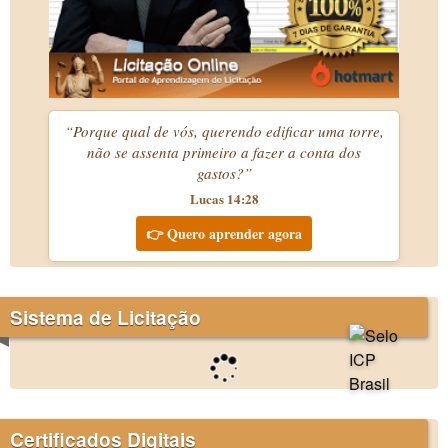
“Porque qual de vós, querendo edificar uma torre,
não se assenta primeiro a fazer a conta dos
gastos?”
Lucas 14:28
👉 Quero aprender agora
Sistema de Licitação
Certificados Digitais