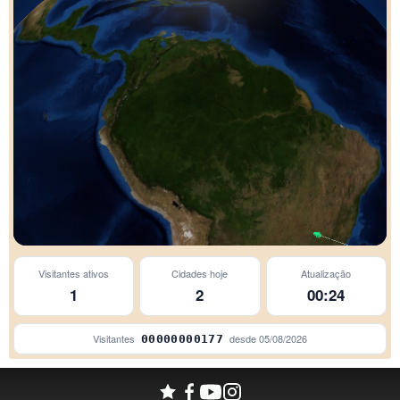
Araxá
Visitantes ativos
Cidades hoje
Atualização
1
2
00:24
Visitantes
desde
05/08/2026
00000000177