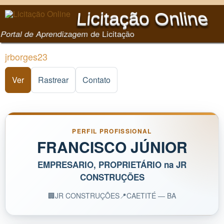
Pular para o conteúdo
Licitação Online
principal
Portal de Aprendizagem de Licitação
jrborges23
Ver
(aba ativa)
Rastrear
Contato
PERFIL PROFISSIONAL
FRANCISCO JÚNIOR
EMPRESARIO, PROPRIETÁRIO na JR
CONSTRUÇÕES
🏢
JR CONSTRUÇÕES
📍
CAETITÉ — BA