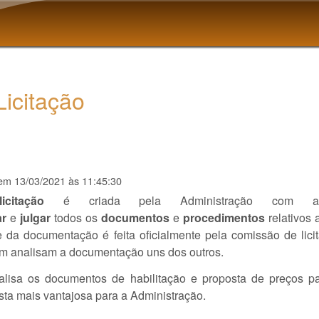
Pular para o conteúdo
principal
icitação
em
13/03/2021 às 11:45:30
citação
é criada pela Administração com a
ar
e
julgar
todos os
documentos
e
procedimentos
relativos 
se da documentação é feita oficialmente pela comissão de lic
ém analisam a documentação uns dos outros.
alisa os documentos de habilitação e proposta de preços pa
posta mais vantajosa para a Administração.