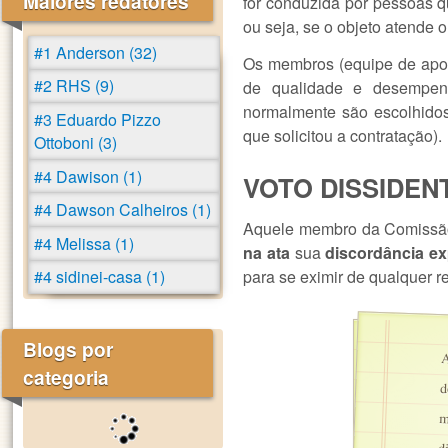
Maiores redatores
for conduzida por pessoas q
ou seja, se o objeto atende 
#1 Anderson (32)
Os membros (equipe de apoio
#2 RHS (9)
de qualidade e desempenh
normalmente são escolhido
#3 Eduardo Pizzo
que solicitou a contratação).
Ottoboni (3)
#4 Dawison (1)
VOTO DISSIDEN
#4 Dawson Calheiros (1)
Aquele membro da Comissão
#4 Melissa (1)
na ata
sua
discordância e
#4 sidinei-casa (1)
para se eximir de qualquer r
Blogs por
A
d
m
categoria