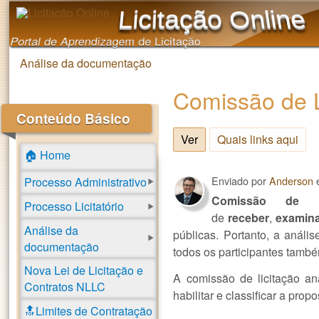
Licitação Online
Portal de Aprendizagem de Licitação
Análise da documentação
Você está aqui
Comissão de L
Conteúdo Básico
Ver
(aba ativa)
Quais links aqui
🏠 Home
Enviado por
Anderson
Processo Administrativo
Comissão de li
Processo Licitatório
de
receber
,
examin
Análise da
públicas. Portanto, a análi
documentação
todos os participantes tamb
Nova Lei de Licitação e
A comissão de licitação an
Contratos NLLC
habilitar e classificar a pro
🔝Limites de Contratação