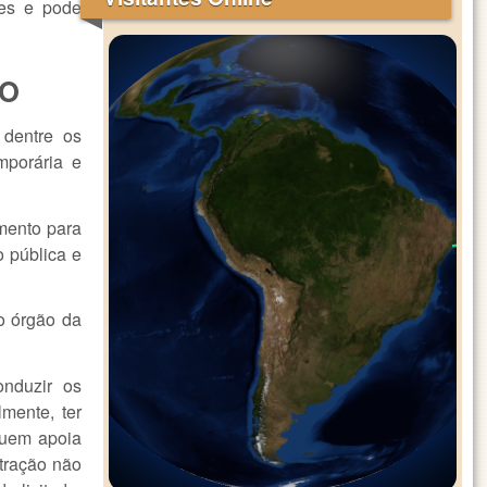
res e pode
ÃO
 dentre os
mporária e
umento para
o pública e
o órgão da
onduzir os
mente, ter
quem apoia
stração não