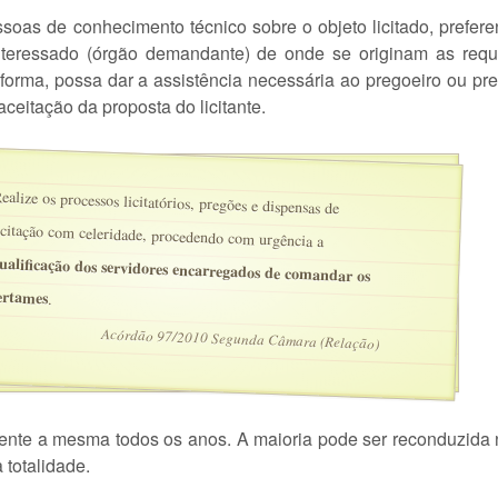
soas de conhecimento técnico sobre o objeto licitado, prefer
nteressado (órgão demandante) de onde se originam as requ
 forma, possa dar a assistência necessária ao pregoeiro ou pr
ceitação da proposta do licitante.
ealize os processos licitatórios, pregões e dispensas de
icitação com celeridade, procedendo com urgência a
ualificação dos servidores encarregados de comandar os
ertames
.
Acórdão 97/2010 Segunda Câmara (Relação)
nte a mesma todos os anos. A maioria pode ser reconduzida
 totalidade.