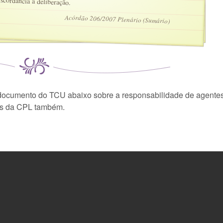
iscordância à deliberação.
Acórdão 206/2007 Plenário (Sumário)
documento do TCU abaixo sobre a responsabilidade de agente
os da CPL também.