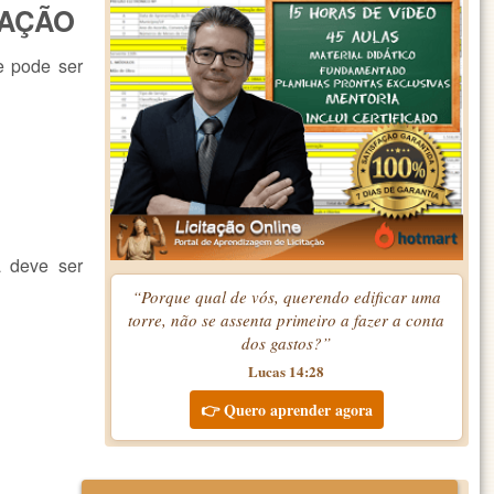
TAÇÃO
 pode ser
a deve ser
“Porque qual de vós, querendo edificar uma
torre, não se assenta primeiro a fazer a conta
dos gastos?”
Lucas 14:28
👉 Quero aprender agora