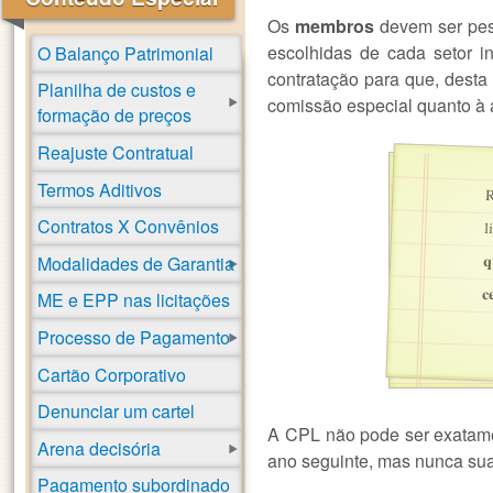
Os
membros
devem ser pes
escolhidas de cada setor i
O Balanço Patrimonial
contratação para que, desta
Planilha de custos e
comissão especial quanto à a
formação de preços
Reajuste Contratual
Termos Aditivos
R
Contratos X Convênios
l
q
Modalidades de Garantia
c
ME e EPP nas licitações
Processo de Pagamento
Cartão Corporativo
Denunciar um cartel
A CPL não pode ser exatame
Arena decisória
ano seguinte, mas nunca sua
Pagamento subordinado