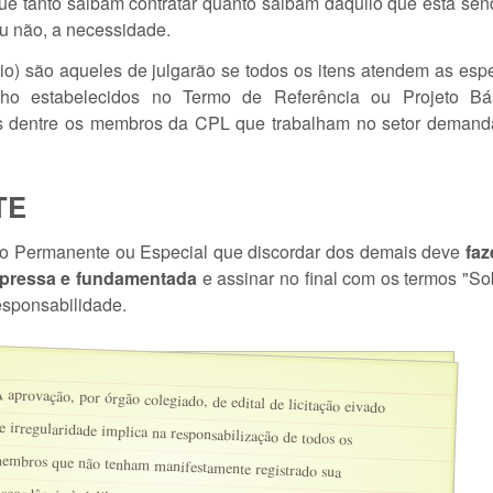
ue tanto saibam contratar quanto saibam daquilo que está send
ou não, a necessidade.
) são aqueles de julgarão se todos os itens atendem as espe
o estabelecidos no Termo de Referência ou Projeto Bás
s dentre os membros da CPL que trabalham no setor demanda
TE
 Permanente ou Especial que discordar dos demais deve
faz
xpressa e fundamentada
e assinar no final com os termos "So
esponsabilidade.
 aprovação, por órgão colegiado, de edital de licitação eivado
e irregularidade implica na responsabilização de todos os
embros que não tenham manifestamente registrado sua