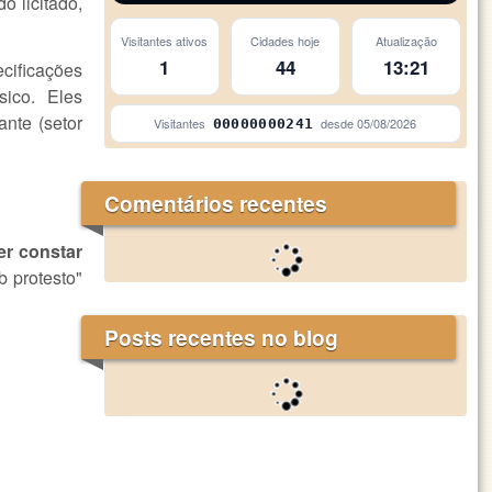
o licitado,
Visitantes ativos
Cidades hoje
Atualização
1
44
13:21
cificações
ico. Eles
nte (setor
Visitantes
desde
05/08/2026
00000000241
Comentários recentes
er constar
b protesto"
Posts recentes no blog