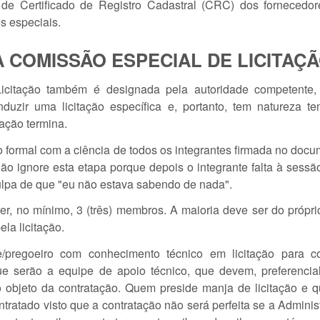
de Certificado de Registro Cadastral (CRC) dos fornecedo
s especiais.
 COMISSÃO ESPECIAL DE LICITAÇ
citação também é designada pela autoridade competente,
zir uma licitação específica e, portanto, tem natureza te
tação termina.
o formal com a ciência de todos os integrantes firmada no doc
ão ignore esta etapa porque depois o integrante falta à sessã
lpa de que "eu não estava sabendo de nada".
r, no mínimo, 3 (três) membros. A maioria deve ser do própri
la licitação.
/pregoeiro com conhecimento técnico em licitação para c
e serão a equipe de apoio técnico, que devem, preferencial
 objeto da contratação. Quem preside manja de licitação e 
tratado visto que a contratação não será perfeita se a Admini