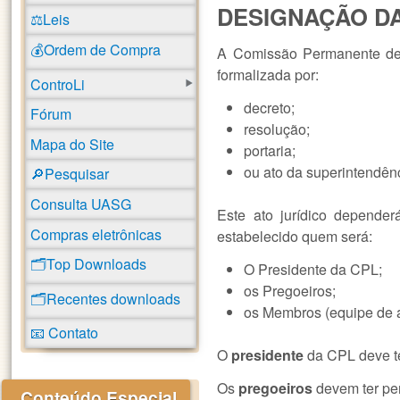
DESIGNAÇÃO DA
⚖️Leis
💰Ordem de Compra
A Comissão Permanente de 
formalizada por:
ControLi
decreto;
Fórum
resolução;
Mapa do Site
portaria;
ou ato da superintendênc
🔎Pesquisar
Consulta UASG
Este ato jurídico depende
Compras eletrônicas
estabelecido quem será:
🗂️Top Downloads
O Presidente da CPL;
os Pregoeiros;
🗂️Recentes downloads
os Membros (equipe de a
📧 Contato
O
presidente
da CPL deve te
Os
pregoeiros
devem ter per
Conteúdo Especial