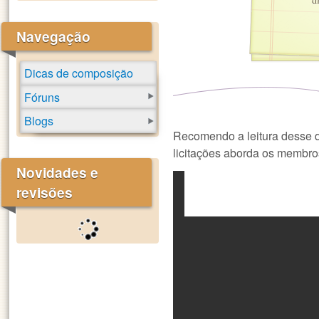
d
Navegação
Dicas de composição
Fóruns
Blogs
Recomendo a leitura desse 
licitações aborda os membr
Novidades e
revisões