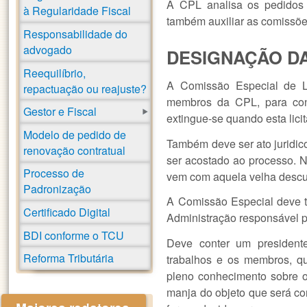
A CPL analisa os pedidos 
à Regularidade Fiscal
também auxiliar as comissõe
Responsabilidade do
advogado
DESIGNAÇÃO DA
Reequilíbrio,
A Comissão Especial de Li
repactuação ou reajuste?
membros da CPL, para condu
Gestor e Fiscal
extingue-se quando esta lici
Modelo de pedido de
Também deve ser ato juridic
renovação contratual
ser acostado ao processo. N
Processo de
vem com aquela velha descu
Padronização
A Comissão Especial deve te
Certificado Digital
Administração responsável pe
BDI conforme o TCU
Deve conter um presidente
Reforma Tributária
trabalhos e os membros, qu
pleno conhecimento sobre o
manja do objeto que será con