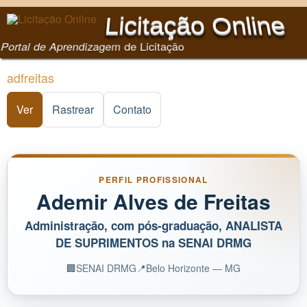
Pular para o conteúdo
Licitação Online
principal
Portal de Aprendizagem de Licitação
adfreitas
Ver
(aba ativa)
Rastrear
Contato
PERFIL PROFISSIONAL
Ademir Alves de Freitas
Administração, com pós-graduação, ANALISTA
DE SUPRIMENTOS na SENAI DRMG
🏢
SENAI DRMG
📍
Belo Horizonte — MG