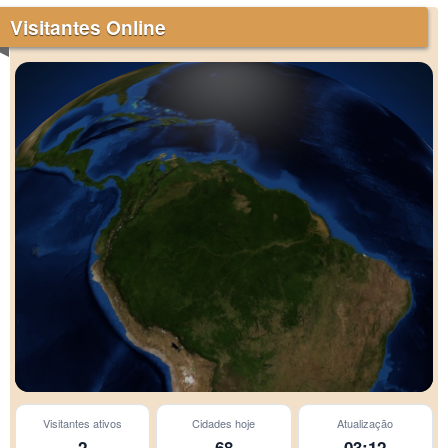
Visitantes Online
Visitantes ativos
Cidades hoje
Atualização
São Paulo
2
68
03:12