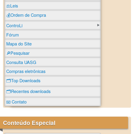
⚖️Leis
💰Ordem de Compra
ControLi
Fórum
Mapa do Site
🔎Pesquisar
Consulta UASG
Compras eletrônicas
🗂️Top Downloads
🗂️Recentes downloads
📧 Contato
Conteúdo Especial