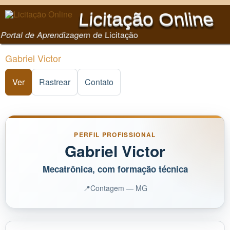
Pular para o conteúdo
Licitação Online
principal
Portal de Aprendizagem de Licitação
Gabriel Victor
Ver
(aba ativa)
Rastrear
Contato
PERFIL PROFISSIONAL
Gabriel Victor
Mecatrônica, com formação técnica
📍
Contagem — MG