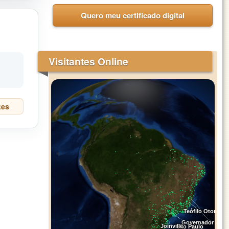
Quero meu certificado digital
l
Visitantes Online
tes
Teófilo Otoni
Governador Val
Joinville
São Paulo