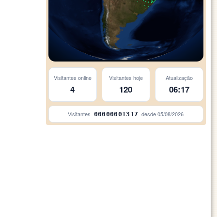
Visitantes online
Visitantes hoje
Atualização
4
120
06:17
Visitantes
desde
05/08/2026
00000001317