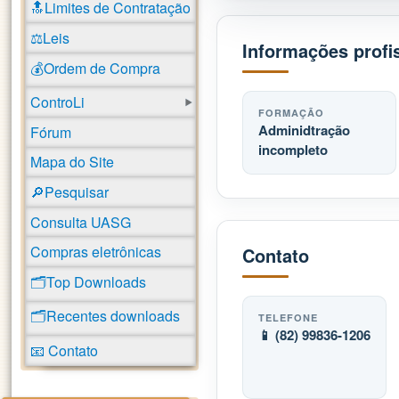
🔝Limites de Contratação
⚖️Leis
Informações profi
💰Ordem de Compra
ControLi
FORMAÇÃO
Adminidtração
Fórum
incompleto
Mapa do Site
🔎Pesquisar
Consulta UASG
Compras eletrônicas
Contato
🗂️Top Downloads
🗂️Recentes downloads
TELEFONE
📱 (82) 99836-1206
📧 Contato