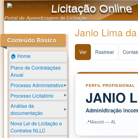
Licitação Online
Portal de Aprendizagem de Licitação
Janio Lima da
Conteúdo Básico
Ver
(aba ativa)
Rastrear
Contat
🏠 Home
Plano de Contratações
Anual
Processo Administrativo
PERFIL PROFISSIONAL
JANIO L
Processo Licitatório
Análise da
Adminidtração incom
documentação
📍
Maceió — AL
Nova Lei de Licitação e
Contratos NLLC