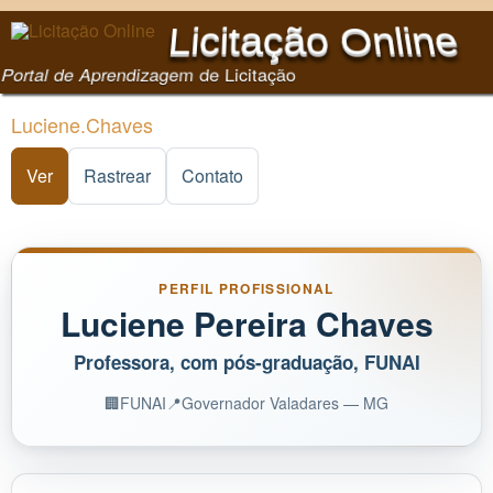
Pular para o conteúdo
Licitação Online
principal
Portal de Aprendizagem de Licitação
Luciene.Chaves
Ver
(aba ativa)
Rastrear
Contato
PERFIL PROFISSIONAL
Luciene Pereira Chaves
Professora, com pós-graduação, FUNAI
🏢
FUNAI
📍
Governador Valadares — MG