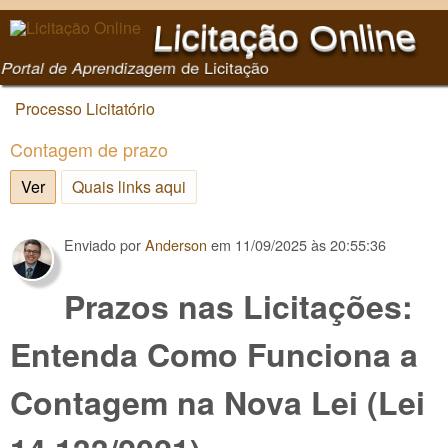
Pular para o conteúdo
Licitação Online
principal
Portal de Aprendizagem de Licitação
Processo Licitatório
Você está aqui
Contagem de prazo
Ver
(aba ativa)
Quais links aqui
Enviado por
Anderson
em
11/09/2025 às 20:55:36
Prazos nas Licitações:
Entenda Como Funciona a
Contagem na Nova Lei (Lei