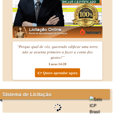
“Porque qual de vós, querendo edificar uma torre,
não se assenta primeiro a fazer a conta dos
gastos?”
Lucas 14:28
👉 Quero aprender agora
Sistema de Licitação