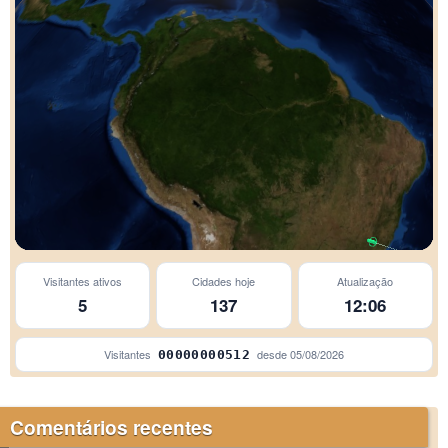
Beti
Campinas
Visitantes ativos
Cidades hoje
Atualização
São Paulo
5
137
12:06
Embu-Guaçu
Santo Amaro da Imperatr
Visitantes
desde
05/08/2026
00000000512
Comentários recentes