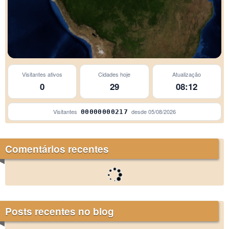
Visitantes ativos
Cidades hoje
Atualização
0
29
08:12
Visitantes
desde
05/08/2026
00000000217
Comentários recentes
Posts recentes no blog