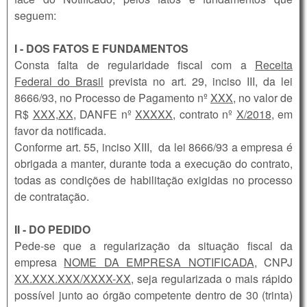
seguem:
I - DOS FATOS E FUNDAMENTOS
Consta falta de regularidade fiscal com a
Receita
Federal do Brasil
prevista no art. 29, inciso III, da lei
8666/93, no Processo de Pagamento nº
XXX
, no valor de
R$
XXX,XX
, DANFE nº
XXXXX
, contrato nº
X/2018
, em
favor da notificada.
Conforme art. 55, inciso XIII, da lei 8666/93 a empresa é
obrigada a manter, durante toda a execução do contrato,
todas as condições de habilitação exigidas no processo
de contratação.
II - DO PEDIDO
Pede-se que a regularização da situação fiscal da
empresa
NOME DA EMPRESA NOTIFICADA
, CNPJ
XX.XXX.XXX/XXXX-XX
, seja regularizada o mais rápido
possível junto ao órgão competente dentro de 30 (trinta)