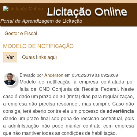
Pular para o conteúdo
Licitação Online
principal
Portal de Aprendizagem de Licitação
Gestor e Fiscal
Você está aqui
MODELO DE NOTIFICAÇÃO
Ver
(aba ativa)
Quais links aqui
Enviado por
Anderson
em
05/02/2019 às 09:26:09
Modelo de notificação à empresa contratada por
falta da CND Conjunta da Receita Federal. Neste
caso é dado um prazo de 30 (trinta) dias para regularização,
a empresa não precisa responder, mas cumprir. Caso não
consiga, terá aberto contra ela um processo de
advertência
dando um prazo final sob pena de rescisão contratual, pois
a administração não pode manter contrato com empresa
que não mantiver todas as condições de habilitação.