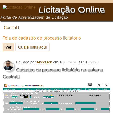
Pular para o conteúdo
Licitação Online
principal
Portal de Aprendizagem de Licitação
ControLi
Você está aqui
Tela de cadastro de processo licitatório
Ver
(aba ativa)
Quais links aqui
Enviado por
Anderson
em
10/05/2020 às 11:52:36
Cadastro de processo licitatório no sistema
ControLi