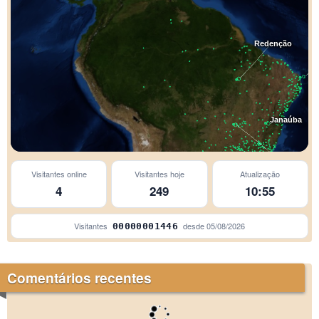
Redenção
Janaúba
São Luís de Montes Be
Visitantes online
Visitantes hoje
Atualização
4
249
10:55
Visitantes
desde
05/08/2026
00000001446
Comentários recentes