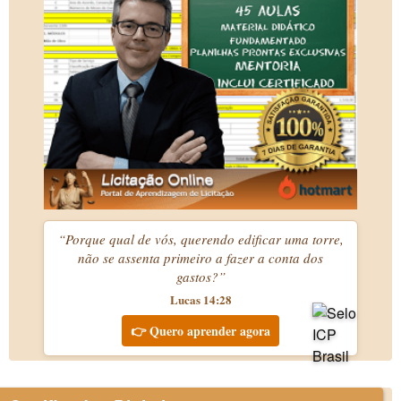
“Porque qual de vós, querendo edificar uma torre,
não se assenta primeiro a fazer a conta dos
gastos?”
Lucas 14:28
👉 Quero aprender agora