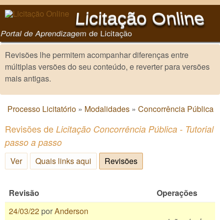
Pular para o conteúdo
Licitação Online
principal
Portal de Aprendizagem de Licitação
Revisões lhe permitem acompanhar diferenças entre
múltiplas versões do seu conteúdo, e reverter para versões
mais antigas.
Processo Licitatório
»
Modalidades
»
Concorrência Pública
Você está aqui
Revisões de
Licitação Concorrência Pública - Tutorial
passo a passo
Ver
Quais links aqui
Revisões
(aba ativa)
Revisão
Operações
24/03/22
por
Anderson