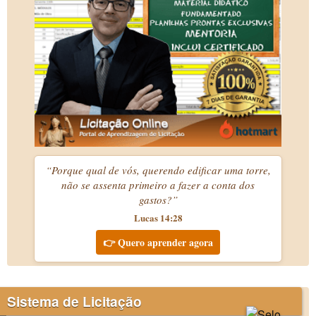
“Porque qual de vós, querendo edificar uma torre,
não se assenta primeiro a fazer a conta dos
gastos?”
Lucas 14:28
👉 Quero aprender agora
Sistema de Licitação