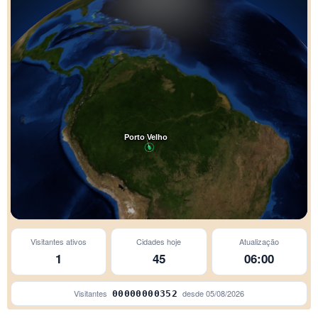
Porto Velho
Visitantes ativos
Cidades hoje
Atualização
1
45
06:00
Visitantes
desde
05/08/2026
00000000352