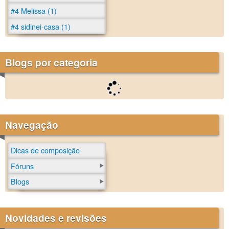
#4 Melissa (1)
#4 sidinei-casa (1)
Blogs por categoria
Navegação
Dicas de composição
Fóruns
Blogs
Novidades e revisões