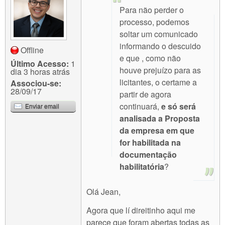
Para não perder o
processo, podemos
soltar um comunicado
informando o descuido
Offline
e que , como não
Último Acesso:
1
houve prejuízo para as
dia 3 horas atrás
licitantes, o certame a
Associou-se:
28/09/17
partir de agora
continuará,
e só será
Enviar email
analisada a Proposta
da empresa em que
for habilitada na
documentação
habilitatória
?
Olá Jean,
Agora que lí direitinho aqui me
parece que foram abertas todas as