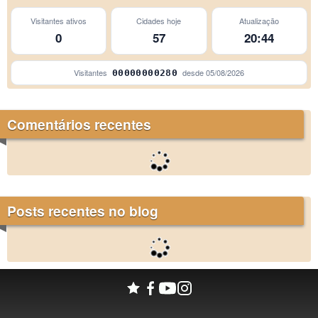
Visitantes ativos
Cidades hoje
Atualização
0
57
20:44
Visitantes
desde
05/08/2026
00000000280
Comentários recentes
Posts recentes no blog