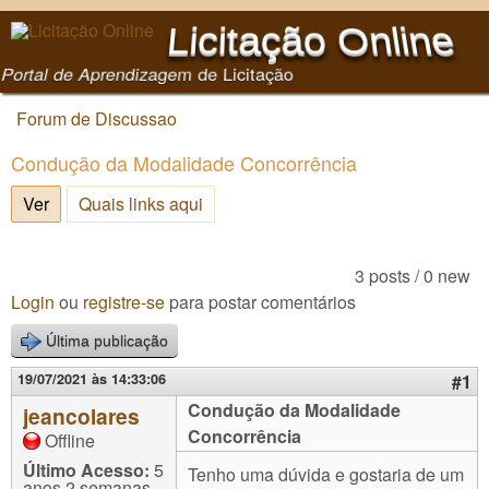
Pular para o conteúdo
Licitação Online
principal
Portal de Aprendizagem de Licitação
Forum de Discussao
Você está aqui
Condução da Modalidade Concorrência
Ver
(aba ativa)
Quais links aqui
3 posts / 0 new
Login
ou
registre-se
para postar comentários
Última publicação
19/07/2021 às 14:33:06
#1
Condução da Modalidade
jeancolares
Concorrência
Offline
Último Acesso:
5
Tenho uma dúvida e gostaria de um
anos 2 semanas