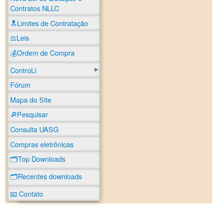
Contratos NLLC
🔝Limites de Contratação
⚖️Leis
💰Ordem de Compra
ControLi
Fórum
Mapa do Site
🔎Pesquisar
Consulta UASG
Compras eletrônicas
🗂️Top Downloads
🗂️Recentes downloads
📧 Contato