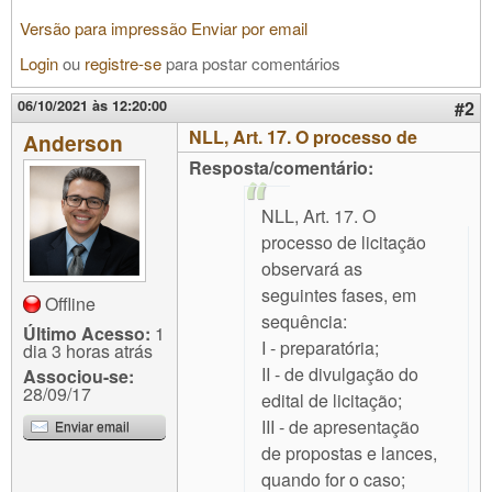
Versão para impressão
Enviar por email
Login
ou
registre-se
para postar comentários
06/10/2021 às 12:20:00
#2
NLL, Art. 17. O processo de
Anderson
Resposta/comentário:
NLL, Art. 17. O
processo de licitação
observará as
seguintes fases, em
Offline
sequência:
Último Acesso:
1
I - preparatória;
dia 3 horas atrás
II - de divulgação do
Associou-se:
28/09/17
edital de licitação;
III - de apresentação
Enviar email
de propostas e lances,
quando for o caso;