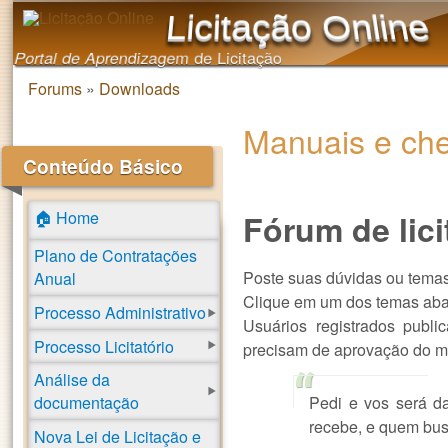
Licitação Online
Portal de Aprendizagem de Licitação
Forums
»
Downloads
Você está aqui
Manuais e che
Conteúdo Básico
🏠 Home
Fórum de lic
Plano de Contratações
Poste suas dúvidas ou temas 
Anual
Clique em um dos temas abai
Processo Administrativo
Usuários registrados publi
Processo Licitatório
precisam de aprovação do mo
Análise da
Pedi e vos será da
documentação
recebe, e quem busc
Nova Lei de Licitação e