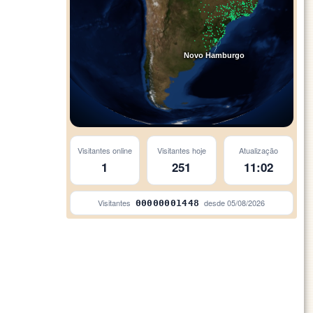
Novo Hamburgo
Visitantes online
Visitantes hoje
Atualização
1
251
11:02
Visitantes
desde
05/08/2026
00000001448