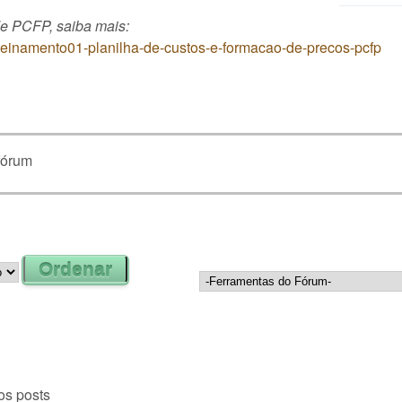
de PCFP, saiba mais:
/treinamento01-planilha-de-custos-e-formacao-de-precos-pcfp
fórum
os posts