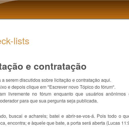
Pular para o conteúdo
principal
ck-lists
itação e contratação
a serem discutidos sobre licitação e contratação aqui.
xo e depois clique em "Escrever novo Tópico do fórum".
cam livremente no fórum enquanto que usuários anônimos (v
derador para que sua pergunta seja publicada.
do, buscai e achareis; batei e abrir-se-vos-á. Pois todo o q
a, encontra; e àquele que bate, a porta será aberta (Lucas 11: