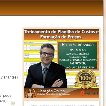
isitantes)
ue pede
9-10).
“Porque qual de vós, querendo edificar uma