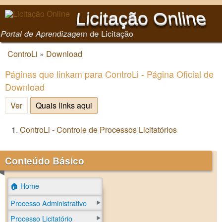
Pular para o conteúdo
Licitação Online
principal
Portal de Aprendizagem de Licitação
ControLi
»
Download
Você está aqui
Páginas que linkam para ControLi - Página Oficial de
Download
Ver
Quais links aqui
(aba ativa)
ControLi - Controle de Processos Licitatórios
Conteúdo Básico
🏠 Home
Processo Administrativo
Processo Licitatório