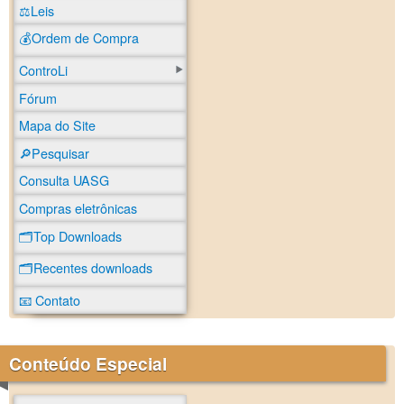
⚖️Leis
💰Ordem de Compra
ControLi
Fórum
Mapa do Site
🔎Pesquisar
Consulta UASG
Compras eletrônicas
🗂️Top Downloads
🗂️Recentes downloads
📧 Contato
Conteúdo Especial