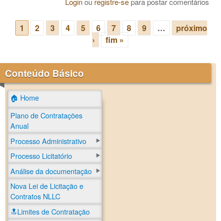
Login
ou
registre-se
para postar comentários
1
2
3
4
5
6
7
8
9
…
próximo
Páginas
›
fim »
Conteúdo Básico
🏠 Home
Plano de Contratações
Anual
Processo Administrativo
Processo Licitatório
Análise da documentação
Nova Lei de Licitação e
Contratos NLLC
🔝Limites de Contratação