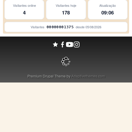
Visitantes online
Visitantes hoje
Atualização
4
178
09:06
Panambi
Visitantes
desde
05/08/2026
00000001375
Porto Alegre
Premium Drupal Theme by
Adaptivethemes.com