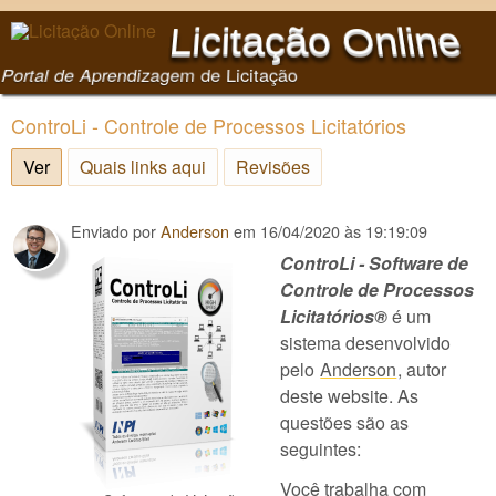
Pular para o conteúdo
Licitação Online
principal
Portal de Aprendizagem de Licitação
ControLi - Controle de Processos Licitatórios
Ver
(aba ativa)
Quais links aqui
Revisões
Enviado por
Anderson
em
16/04/2020 às 19:19:09
ControLi - Software de
Controle de Processos
Licitatórios®️
é um
sistema desenvolvido
pelo
Anderson
, autor
deste website. As
questões são as
seguintes:
Você trabalha com