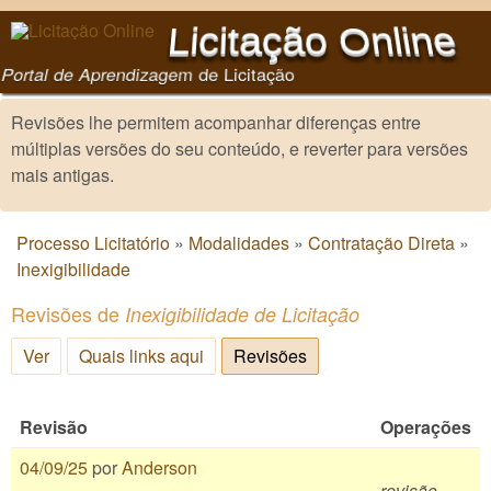
Pular para o conteúdo
Licitação Online
principal
Portal de Aprendizagem de Licitação
Revisões lhe permitem acompanhar diferenças entre
múltiplas versões do seu conteúdo, e reverter para versões
mais antigas.
Processo Licitatório
»
Modalidades
»
Contratação Direta
»
Você está aqui
Inexigibilidade
Revisões de
Inexigibilidade de Licitação
Ver
Quais links aqui
Revisões
(aba ativa)
Revisão
Operações
04/09/25
por
Anderson
revisão