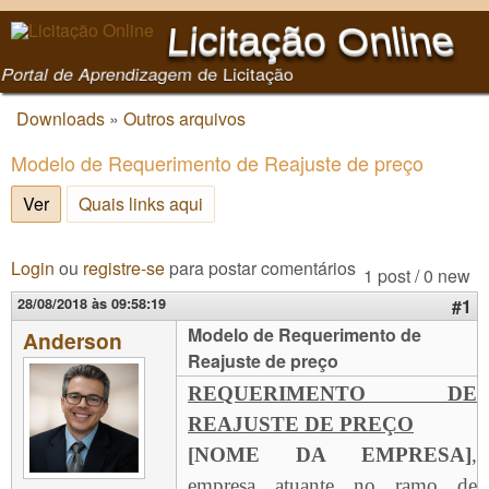
Pular para o conteúdo
Licitação Online
principal
Portal de Aprendizagem de Licitação
Downloads
»
Outros arquivos
Você está aqui
Modelo de Requerimento de Reajuste de preço
Ver
(aba ativa)
Quais links aqui
Login
ou
registre-se
para postar comentários
1 post / 0 new
28/08/2018 às 09:58:19
#1
Modelo de Requerimento de
Anderson
Reajuste de preço
REQUERIMENTO DE
REAJUSTE DE PREÇO
[NOME DA EMPRESA]
,
empresa atuante no ramo de