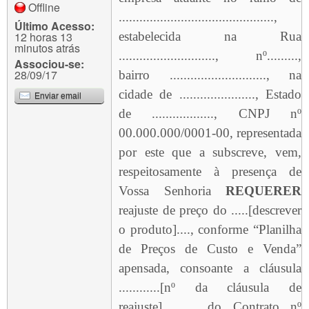
Offline
.............................................,
Último Acesso:
12 horas 13
estabelecida na Rua
minutos atrás
............................, nº.........,
Associou-se:
28/09/17
bairro ............................, na
cidade de ......................, Estado
Enviar email
de .................., CNPJ nº
00.000.000/0001-00, representada
por este que a subscreve, vem,
respeitosamente à presença de
Vossa Senhoria
REQUERER
reajuste de preço do .....[descrever
o produto]...., conforme “Planilha
de Preços de Custo e Venda”
apensada, consoante a cláusula
............[nº da cláusula de
reajuste].......... do Contrato nº