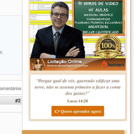
n.
“Porque qual de vós, querendo edificar uma
torre, não se assenta primeiro a fazer a conta
comentários
dos gastos?”
#2
Lucas 14:28
👉 Quero aprender agora