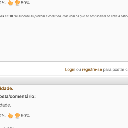
0%
50%
ios 13:10
Da soberba só provém a contenda, mas com os que se aconselham se acha a sabed
Login
ou
registre-se
para postar 
idade.
osta/comentário:
idade.
0%
50%