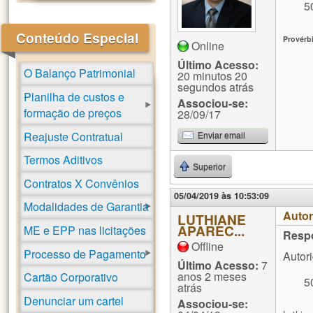
5
Conteúdo Especial
Provérb
Online
Último Acesso:
O Balanço Patrimonial
20 minutos 20
segundos atrás
Planilha de custos e
Associou-se:
formação de preços
28/09/17
Reajuste Contratual
Enviar email
Termos Aditivos
Superior
Contratos X Convênios
05/04/2019 às 10:53:09
Modalidades de Garantia
Autor
LUTHIANE
APAREC...
ME e EPP nas licitações
Resp
Offline
Processo de Pagamento
Autor
Último Acesso:
7
anos 2 meses
Cartão Corporativo
5
atrás
Denunciar um cartel
Associou-se: