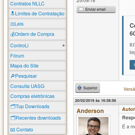
25/09/18
Contratos NLLC
Enviar email
🔝Limites de Contratação
⚖️Leis
C
6
💰Ordem de Compra
RI
ControLi
ht
Fórum
Mapa do Site
🔎Pesquisar
Consulta UASG
Versã
Superior
Compras eletrônicas
20/02/2019 às 16:38:56
🗂️Top Downloads
Auto
Anderson
Resp
🗂️Recentes downloads
É a m
📧 Contato