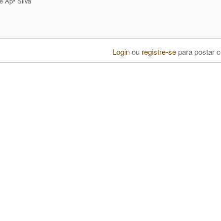
e Apª Silva
Login
ou
registre-se
para postar 