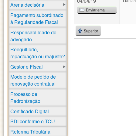
04/04/19
Luthian
Arena decisória
Enviar email
Pagamento subordinado
à Regularidade Fiscal
Responsabilidade do
Superior
advogado
Reequilíbrio,
repactuação ou reajuste?
Gestor e Fiscal
Modelo de pedido de
renovação contratual
Processo de
Padronização
Certificado Digital
BDI conforme o TCU
Reforma Tributária