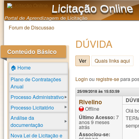
Licitação Online
Portal de Aprendizagem de Licitação
Forum de Discussao
Você está aqui
DÚVIDA
Conteúdo Básico
Ver
(aba ativa)
Quais links aqui
🏠 Home
Login
ou
registre-se
para pos
Plano de Contratações
Anual
25/09/2018 às 15:53:59
Processo Administrativo
DÚVI
Rivelino
Processo Licitatório
Offline
Olá b
Último Acesso:
7
Análise da
TERMO
anos 9 meses
documentação
semp
atrás
Associou-se:
Nova Lei de Licitação e