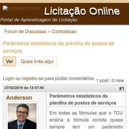
Pular para o conteúdo
Licitação Online
principal
Portal de Aprendizagem de Licitação
Forum de Discussao
»
Contratacao
Você está aqui
Parâmetros estatísticos da planilha de postos de
serviços
Ver
(aba ativa)
Quais links aqui
Login
ou
registre-se
para postar comentários
1 post / 0 new
27/02/2019 às 13:47:40
#1
Parâmetros estatísticos da
Anderson
planilha de postos de serviços
Em todas as fórmulas que o TCU
ensina a fórmula correta quase
sempre tem um parâmetro