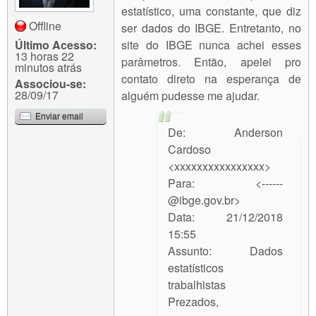
estatístico, uma constante, que diz
Offline
ser dados do IBGE. Entretanto, no
site do IBGE nunca achei esses
Último Acesso:
13 horas 22
parâmetros. Então, apelei pro
minutos atrás
contato direto na esperança de
Associou-se:
28/09/17
alguém pudesse me ajudar.
Enviar email
De: Anderson
Cardoso
<xxxxxxxxxxxxxxxx>
Para: <------
@ibge.gov.br>
Data: 21/12/2018
15:55
Assunto: Dados
estatísticos
trabalhistas
Prezados,