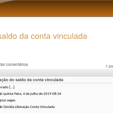
Pular para o conteúdo
principal
saldo da conta vinculada
tar comentários
1 po
ação do saldo da conta vinculada
rado [...]
o:
quinta-feira, 4 de julho de 2019 08:34
gnor.seges
o:
Dúvida Liberação Conta Vinculada