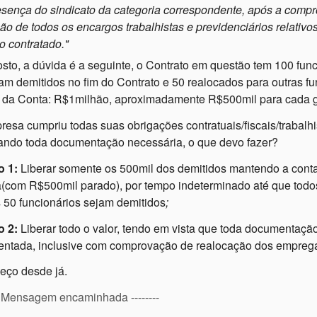
esença do sindicato da categoria correspondente,
após a compr
ão de todos os encargos trabalhistas e previdenciários relativo
o contratado."
osto, a dúvida é a seguinte, o Contrato em questão tem 100 func
ram demitidos no fim do Contrato e 50 realocados para outras f
 da Conta: R$1milhão, aproximadamente R$500mil para cada 
resa cumpriu todas suas obrigações contratuais/fiscais/trabalhi
ando toda documentação necessária, o que devo fazer?
 1:
Liberar somente os 500mil dos demitidos mantendo a cont
a(com R$500mil parado), por tempo indeterminado até que todo
s 50 funcionários sejam demitidos
;
o 2:
Liberar todo o valor, tendo em vista que toda documentação
entada, inclusive com comprovação de realocação dos empre
eço desde já.
-- Mensagem encaminhada --------