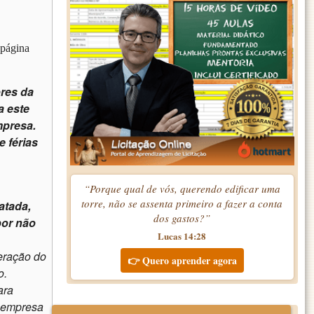
 página
ores da
a este
presa.
e férias
“Porque qual de vós, querendo edificar uma
torre, não se assenta primeiro a fazer a conta
atada,
dos gastos?”
por não
Lucas 14:28
beração do
👉 Quero aprender agora
o.
ara
à empresa