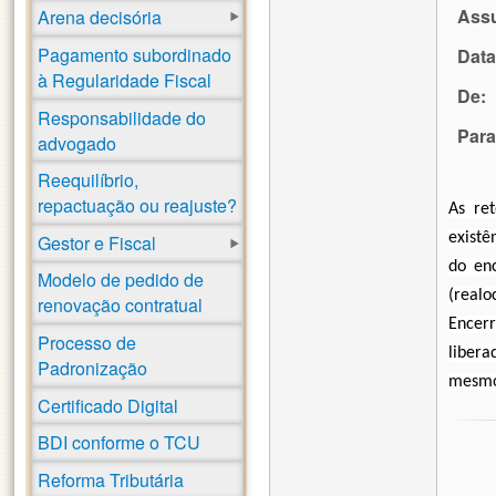
Ass
Arena decisória
Pagamento subordinado
Data
à Regularidade Fiscal
De:
Responsabilidade do
Para
advogado
Reequilíbrio,
repactuação ou reajuste?
As ret
existê
Gestor e Fiscal
do en
Modelo de pedido de
(realo
renovação contratual
Encer
Processo de
liber
Padronização
mesmo
Certificado Digital
BDI conforme o TCU
Reforma Tributária