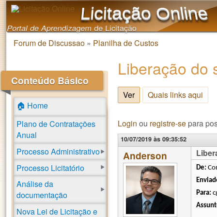
Licitação Online
Portal de Aprendizagem de Licitação
Forum de Discussao
»
Planilha de Custos
Você está aqui
Liberação do 
Conteúdo Básico
Ver
(aba ativa)
Quais links aqui
🏠 Home
Login
ou
registre-se
para pos
Plano de Contratações
Anual
10/07/2019 às 09:35:52
Processo Administrativo
Liber
Anderson
Processo Licitatório
De:
Con
Enviad
Análise da
Para:
c
documentação
Assunt
Nova Lei de Licitação e