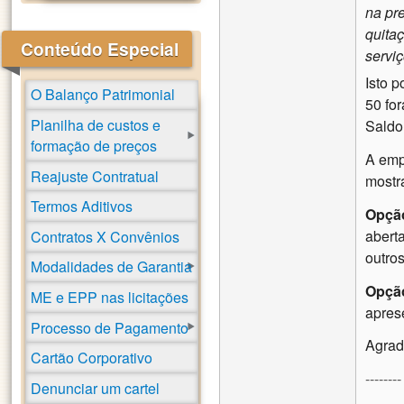
na pr
quitaç
Conteúdo Especial
serviç
Isto p
O Balanço Patrimonial
50 fo
Planilha de custos e
Saldo
formação de preços
A emp
Reajuste Contratual
mostr
Termos Aditivos
Opção
abert
Contratos X Convênios
outro
Modalidades de Garantia
Opçã
ME e EPP nas licitações
apres
Processo de Pagamento
Agrad
Cartão Corporativo
------
Denunciar um cartel