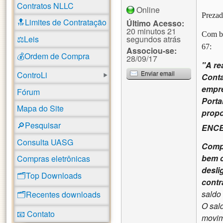
Contratos NLLC
Online
Prezad
🔝Limites de Contratação
Último Acesso:
20 minutos 21
Com ba
segundos atrás
⚖️Leis
67:
Associou-se:
💰Ordem de Compra
28/09/17
"A re
ControLi
Enviar email
Cont
empre
Fórum
Porta
Mapa do Site
propo
🔎Pesquisar
ENCE
Consulta UASG
Compr
bem 
Compras eletrônicas
desli
🗂️Top Downloads
contr
saldo
🗂️Recentes downloads
O sal
📧 Contato
movim