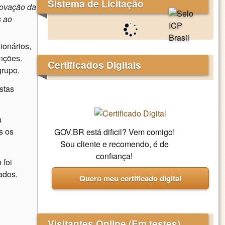
Sistema de Licitação
ovação da
s
ao
ionários,
unções.
Certificados Digitais
grupo.
stas
a
s os
GOV.BR está dificil? Vem comigo!
Sou cliente e recomendo, é de
confiança!
 foi
gados
.
Quero meu certificado digital
Visitantes Online (Em testes)