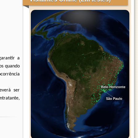
garantir a
dos quando
corrência
Belo Horizonte
everá ser
tratante,
São Paulo