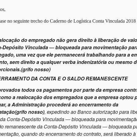
os,
se no seguinte trecho do Caderno de Logística Conta Vinculada 2018
alocação do empregado não gera direito à liberação de val
a-Depósito Vinculada ―
bloqueada para movimentação par
gado, uma vez que ele permanecerá trabalhando para
a em
nto, sem direito a qualquer verba indenizatória ou mesmo d
rcionais.
(grifo nosso)
RRAMENTO DA CONTA E O SALDO REMANESCENTE
ovados todos os pagamentos por parte da empresa contr
como a realocação dos
empregados que a empresa optou 
gar, a Administração procederá ao encerramento da
atação
(grifo nosso)
, expedindo ao Banco autorização para li
 da Conta-Depósito Vinculada
― bloqueada para movimentaçã
do remanescente da Conta-Depósito Vinculada ― bloqueada p
entação, quando do
encerramento do contrato, será liberado 