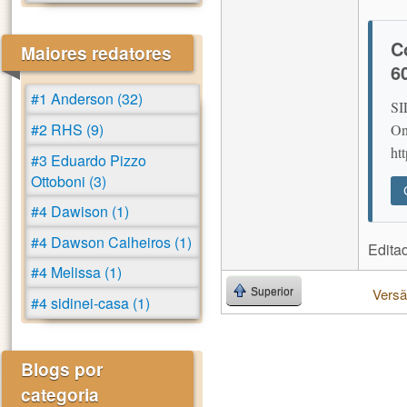
C
Maiores redatores
6
#1 Anderson (32)
SI
#2 RHS (9)
On
ht
#3 Eduardo Pizzo
Ottoboni (3)
#4 Dawison (1)
#4 Dawson Calheiros (1)
Edita
#4 Melissa (1)
Versã
Superior
#4 sidinei-casa (1)
Blogs por
categoria