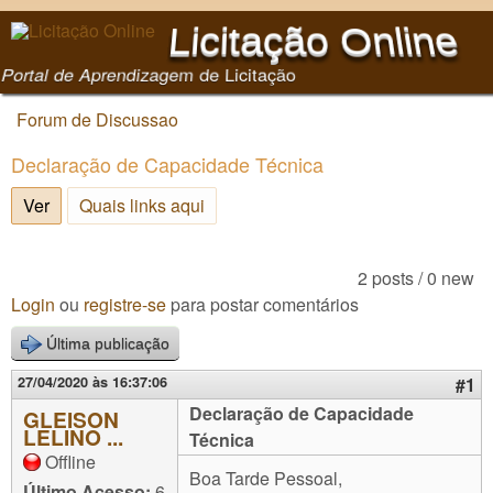
Pular para o conteúdo
Licitação Online
principal
Portal de Aprendizagem de Licitação
Forum de Discussao
Você está aqui
Declaração de Capacidade Técnica
Ver
(aba ativa)
Quais links aqui
2 posts / 0 new
Login
ou
registre-se
para postar comentários
Última publicação
27/04/2020 às 16:37:06
#1
Declaração de Capacidade
GLEISON
LELINO ...
Técnica
Offline
Boa Tarde Pessoal,
Último Acesso:
6