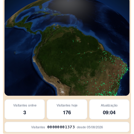
Visitantes online
Visitantes hoje
Atualização
Xanxerê
3
176
09:04
Piúm
Visitantes
desde
05/08/2026
00000001373