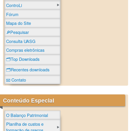
ControLi
Fórum
Mapa do Site
🔎Pesquisar
Consulta UASG
Compras eletrônicas
🗂️Top Downloads
🗂️Recentes downloads
📧 Contato
Conteúdo Especial
O Balanço Patrimonial
Planilha de custos e
formação de preços