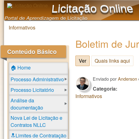
Licitação Online
Portal de Aprendizagem de Licitação
Informativos
Você está aqui
Boletim de Ju
Conteúdo Básico
Ver
(aba ativa)
Quais links aqui
🏠 Home
Enviado por
Anderson
Processo Administrativo
Categoria:
Processo Licitatório
Informativos
Análise da
documentação
Nova Lei de Licitação e
Contratos NLLC
🔝Limites de Contratação