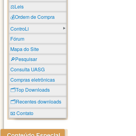
⚖️Leis
💰Ordem de Compra
ControLi
Fórum
Mapa do Site
🔎Pesquisar
Consulta UASG
Compras eletrônicas
🗂️Top Downloads
🗂️Recentes downloads
📧 Contato
Conteúdo Especial