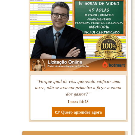
“Porque qual de vós, querendo edificar uma
torre, não se assenta primeiro a fazer a conta
dos gastos?”
Lucas 14:28
👉 Quero aprender agora