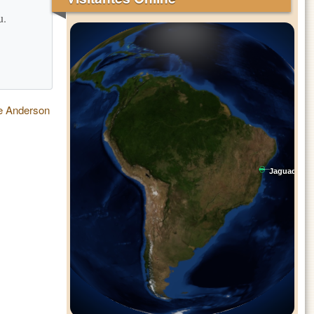
.
u.
e Anderson
Jaguaquar