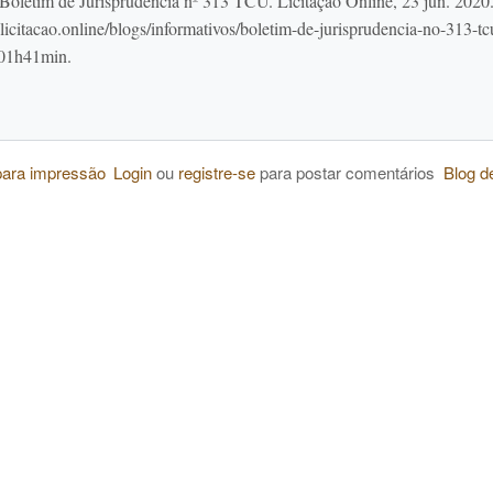
oletim de Jurisprudência nº 313 TCU. Licitação Online, 23 jun. 2020
icitacao.online/blogs/informativos/boletim-de-jurisprudencia-no-313-tc
 01h41min.
para impressão
Login
ou
registre-se
para postar comentários
Blog d