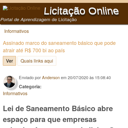
Pular para o conteúdo
Licitação Online
principal
Portal de Aprendizagem de Licitação
Informativos
Você está aqui
Assinado marco do saneamento básico que pode
atrair até R$ 700 bi ao país
Ver
(aba ativa)
Quais links aqui
Enviado por
Anderson
em
20/07/2020 às 15:08:40
Categoria:
Informativos
Lei de Saneamento Básico abre
espaço para que empresas