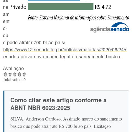
ne
am
ent
o-
qu
e-pode-atrair-r-700-bi-ao-pais/
https://www12.senado.leg.br/noticias/materias/2020/06/24/s
enado-aprova-novo-marco-legal-do-saneamento-basico
Avaliação
Total votes: 0
Como citar este artigo conforme a
ABNT NBR 6023:2025
SILVA, Anderson Cardoso. Assinado marco do saneamento
básico que pode atrair até R$ 700 bi ao país. Licitação