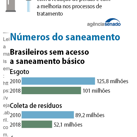
Lei
a
ma
is
em
:
htt
ps:
//v
eja
.ab
ril.
co
m.