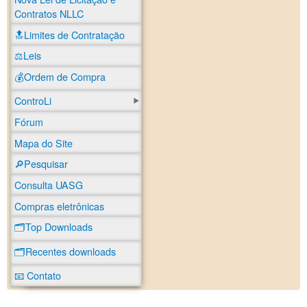
Contratos NLLC
🔝Limites de Contratação
⚖️Leis
💰Ordem de Compra
ControLi
Fórum
Mapa do Site
🔎Pesquisar
Consulta UASG
Compras eletrônicas
🗂️Top Downloads
🗂️Recentes downloads
📧 Contato