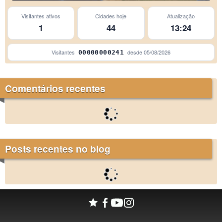
Visitantes ativos
Cidades hoje
Atualização
1
44
13:24
Visitantes
desde
05/08/2026
00000000241
Comentários recentes
Posts recentes no blog