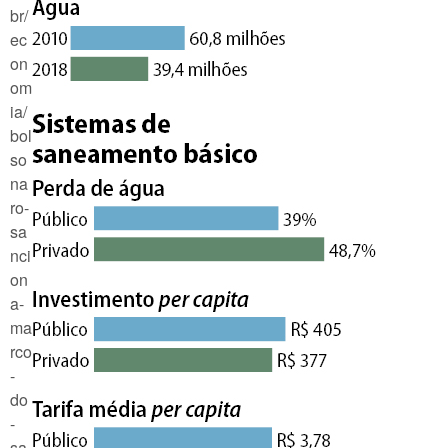
br/
ec
on
om
ia/
bol
so
na
ro-
sa
nci
on
a-
ma
rco
-
do
-
sa