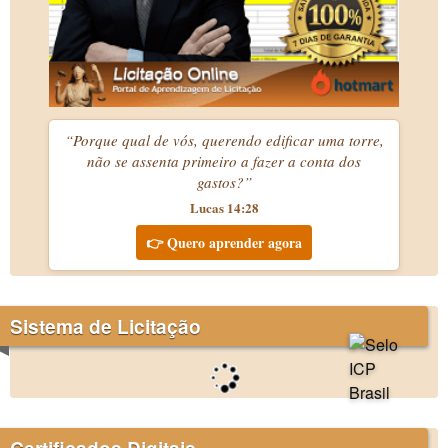
“Porque qual de vós, querendo edificar uma torre,
não se assenta primeiro a fazer a conta dos
gastos?”
Lucas 14:28
👉 Quero aprender agora
Sistema de Licitação
Certificados Digitais