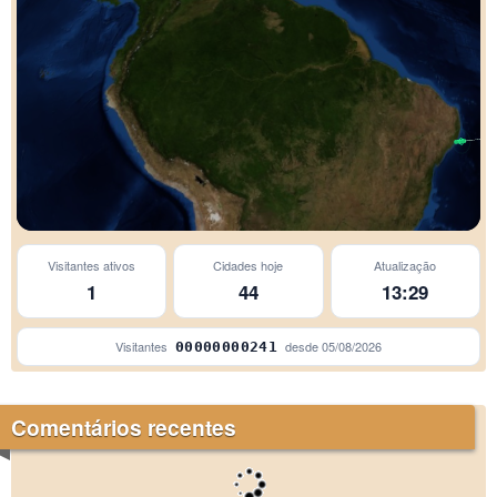
Visitantes ativos
Cidades hoje
Atualização
1
44
13:29
Visitantes
desde
05/08/2026
00000000241
Comentários recentes