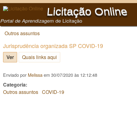
Pular para o conteúdo
Licitação Online
principal
Portal de Aprendizagem de Licitação
Outros assuntos
Você está aqui
Jurisprudência organizada SP COVID-19
Ver
(aba ativa)
Quais links aqui
Enviado por
Melissa
em
30/07/2020 às 12:12:48
Categoria:
Outros assuntos
COVID-19