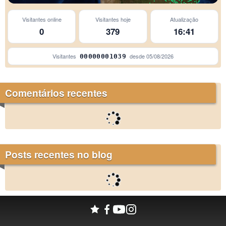
Visitantes online
Visitantes hoje
Atualização
0
379
16:41
Visitantes
desde
05/08/2026
00000001039
Comentários recentes
Posts recentes no blog