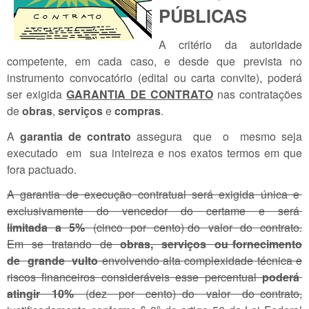
PÚBLICAS
A critério da autoridade
competente, em cada caso, e desde que prevista no
instrumento convocatório (edital ou carta convite), poderá
ser exigida
GARANTIA DE CONTRATO
nas contratações
de
obras
,
serviços
e
compras
.
A
garantia de contrato
assegura que o mesmo seja
executado em sua inteireza e nos exatos termos em que
fora pactuado.
A garantia de execução contratual será exigida única e
exclusivamente do vencedor do certame e será
limitada a 5%
(cinco por cento) do valor do contrato.
Em se tratando de
obras, serviços ou fornecimento
de grande vulto
envolvendo alta complexidade técnica e
riscos financeiros consideráveis esse percentual
poderá
atingir 10%
(dez por cento) do valor do contrato,