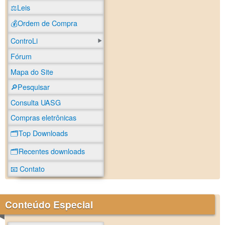
⚖️Leis
💰Ordem de Compra
ControLi
Fórum
Mapa do Site
🔎Pesquisar
Consulta UASG
Compras eletrônicas
🗂️Top Downloads
🗂️Recentes downloads
📧 Contato
Conteúdo Especial