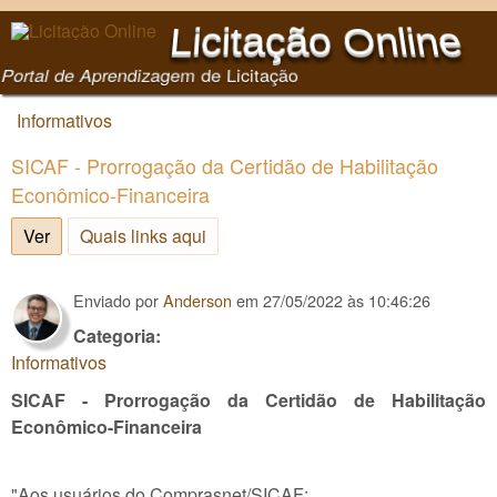
Pular para o conteúdo
Licitação Online
principal
Portal de Aprendizagem de Licitação
Informativos
Você está aqui
SICAF - Prorrogação da Certidão de Habilitação
Econômico-Financeira
Ver
(aba ativa)
Quais links aqui
Enviado por
Anderson
em
27/05/2022 às 10:46:26
Categoria:
Informativos
SICAF - Prorrogação da Certidão de Habilitação
Econômico-Financeira
"Aos usuários do Comprasnet/SICAF: