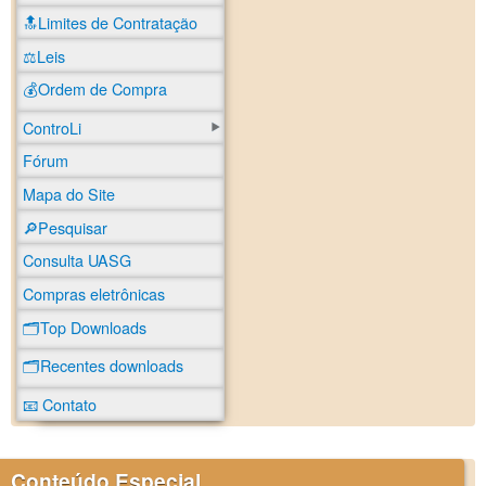
🔝Limites de Contratação
⚖️Leis
💰Ordem de Compra
ControLi
Fórum
Mapa do Site
🔎Pesquisar
Consulta UASG
Compras eletrônicas
🗂️Top Downloads
🗂️Recentes downloads
📧 Contato
Conteúdo Especial