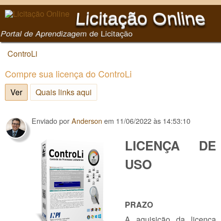
Pular para o conteúdo
Licitação Online
principal
Portal de Aprendizagem de Licitação
ControLi
Você está aqui
Compre sua licença do ControLi
Ver
(aba ativa)
Quais links aqui
Enviado por
Anderson
em
11/06/2022 às 14:53:10
LICENÇA DE
USO
PRAZO
A aquisição da licença