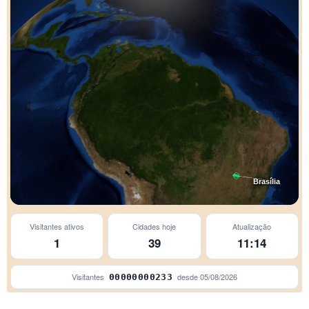
Brasília
Visitantes ativos
Cidades hoje
Atualização
1
39
11:14
Visitantes
desde
05/08/2026
00000000233