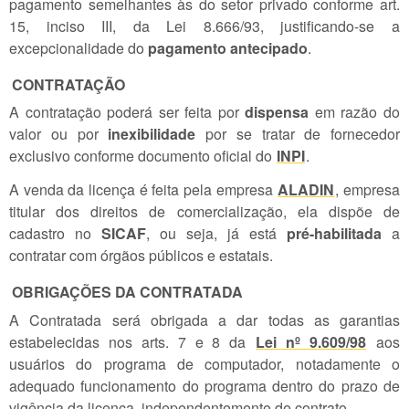
pagamento semelhantes às do setor privado conforme art.
15, inciso III, da Lei 8.666/93, justificando-se a
excepcionalidade do
pagamento antecipado
.
CONTRATAÇÃO
A contratação poderá ser feita por
dispensa
em razão do
valor ou por
inexibilidade
por se tratar de fornecedor
exclusivo conforme documento oficial do
INPI
.
A venda da licença é feita pela empresa
ALADIN
, empresa
titular dos direitos de comercialização, ela dispõe de
cadastro no
SICAF
, ou seja, já está
pré-habilitada
a
contratar com órgãos públicos e estatais.
OBRIGAÇÕES DA CONTRATADA
A Contratada será obrigada a dar todas as garantias
estabelecidas nos arts. 7 e 8 da
Lei nº 9.609/98
aos
usuários do programa de computador, notadamente o
adequado funcionamento do programa dentro do prazo de
vigência da licença, independentemente de contrato.