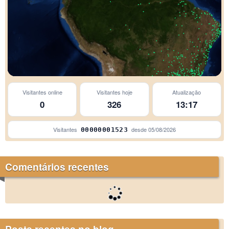
Visitantes online
Visitantes hoje
Atualização
0
326
13:17
Visitantes
desde
05/08/2026
00000001523
Comentários recentes