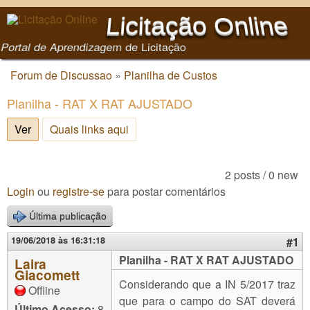
Pular para o conteúdo
Licitação Online
principal
Portal de Aprendizagem de Licitação
Forum de Discussao
»
Planilha de Custos
Você está aqui
Planilha - RAT X RAT AJUSTADO
Ver
(aba ativa)
Quais links aqui
2 posts / 0 new
Login
ou
registre-se
para postar comentários
Última publicação
19/06/2018 às 16:31:18
#1
Planilha - RAT X RAT AJUSTADO
Laira
Giacomett
Considerando que a IN 5/2017 traz
Offline
que para o campo do SAT deverá
Último Acesso:
8