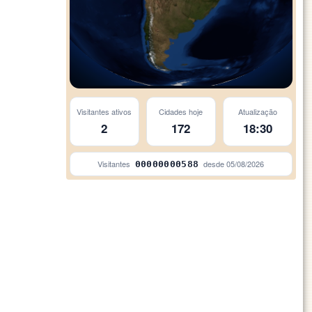
Visitantes ativos
Cidades hoje
Atualização
2
172
18:30
Visitantes
desde
05/08/2026
00000000588