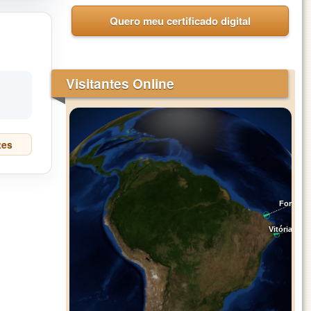
Quero meu certificado digital
l
Visitantes Online
tes
Fortal
Vitória de