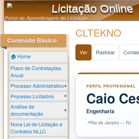
Licitação Online
Portal de Aprendizagem de Licitação
CLTEKNO
Conteúdo Básico
Ver
(aba ativa)
Rastrear
Contat
🏠 Home
Plano de Contratações
Anual
Processo Administrativo
PERFIL PROFISSIONAL
Caio Ce
Processo Licitatório
Análise da
Engenharia
documentação
📍
Rio de Janeiro — RJ
Nova Lei de Licitação e
Contratos NLLC