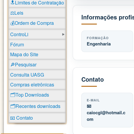
🔝Limites de Contratação
⚖️Leis
Informações profi
💰Ordem de Compra
ControLi
FORMAÇÃO
Engenharia
Fórum
Mapa do Site
🔎Pesquisar
Consulta UASG
Contato
Compras eletrônicas
🗂️Top Downloads
E-MAIL
📧
🗂️Recentes downloads
caiocgl
hotmail.c
📧 Contato
om