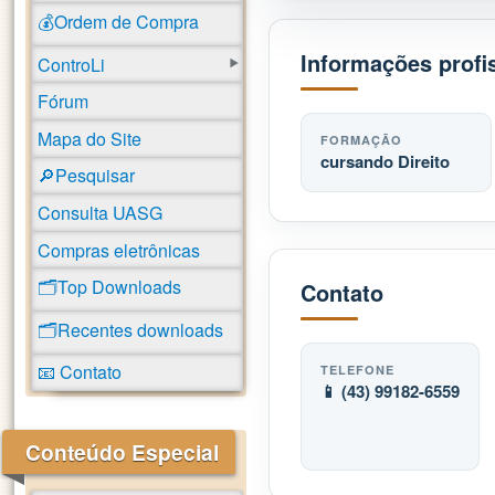
💰Ordem de Compra
Informações profi
ControLi
Fórum
Mapa do Site
FORMAÇÃO
cursando Direito
🔎Pesquisar
Consulta UASG
Compras eletrônicas
🗂️Top Downloads
Contato
🗂️Recentes downloads
📧 Contato
TELEFONE
📱 (43) 99182-6559
Conteúdo Especial