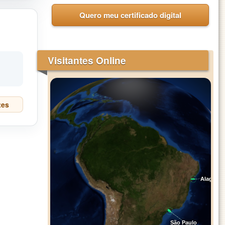
Quero meu certificado digital
l
Visitantes Online
tes
Alagoi
São Paulo