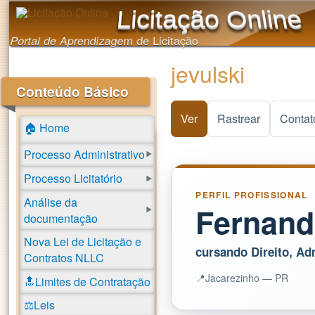
Licitação Online
Portal de Aprendizagem de Licitação
jevulski
Conteúdo Básico
Ver
(aba ativa)
Rastrear
Contat
🏠 Home
Processo Administrativo
Processo Licitatório
PERFIL PROFISSIONAL
Análise da
Fernand
documentação
Nova Lei de Licitação e
cursando Direito, Ad
Contratos NLLC
📍
Jacarezinho — PR
🔝Limites de Contratação
⚖️Leis