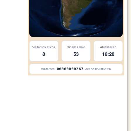
Visitantes ativos
Cidades hoje
Atualização
8
53
16:20
Visitantes
desde
05/08/2026
00000000267