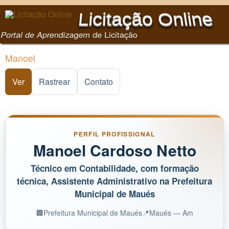
Pular para o conteúdo
Licitação Online
principal
Portal de Aprendizagem de Licitação
Manoel
Ver
(aba ativa)
Rastrear
Contato
PERFIL PROFISSIONAL
Manoel Cardoso Netto
Técnico em Contabilidade, com formação
técnica, Assistente Administrativo na Prefeitura
Municipal de Maués
🏢
Prefeitura Municipal de Maués
📍
Maués — Am