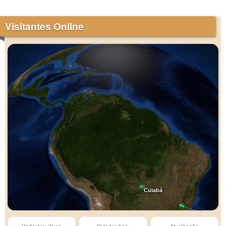
Visitantes Online
Cuiabá
Betim
Visitantes ativos
Cidades hoje
Atualização
Embu-Guaçu