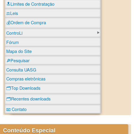
🔝Limites de Contratação
⚖️Leis
💰Ordem de Compra
ControLi
Fórum
Mapa do Site
🔎Pesquisar
Consulta UASG
Compras eletrônicas
🗂️Top Downloads
🗂️Recentes downloads
📧 Contato
Conteúdo Especial