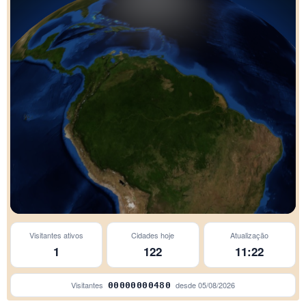
Visitantes ativos
Cidades hoje
Atualização
São Paulo
1
122
11:22
Visitantes
desde
05/08/2026
00000000480