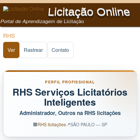
Pular para o conteúdo
Licitação Online
principal
Portal de Aprendizagem de Licitação
RHS
Ver
(aba ativa)
Rastrear
Contato
PERFIL PROFISSIONAL
RHS Serviços Licitatórios
Inteligentes
Administrador, Outros na RHS licitações
🏢
RHS licitações
📍
SÃO PAULO — SP