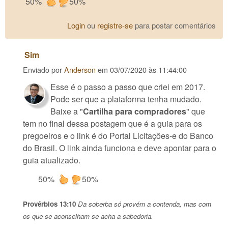
50%
50%
Login
ou
registre-se
para postar comentários
Sim
Enviado por
Anderson
em
03/07/2020 às 11:44:00
Esse é o passo a passo que criei em 2017.
Pode ser que a plataforma tenha mudado.
Baixe a "
Cartilha para compradores
" que
tem no final dessa postagem que é a guia para os
pregoeiros e o link é do Portal Licitações-e do Banco
do Brasil. O link ainda funciona e deve apontar para o
guia atualizado.
50%
50%
Provérbios 13:10
Da soberba só provém a contenda, mas com
os que se aconselham se acha a sabedoria.