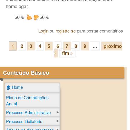
homologar.
50%
50%
Login
ou
registre-se
para postar comentários
1
2
3
4
5
6
7
8
9
…
próximo
Páginas
›
fim »
Conteúdo Básico
🏠 Home
Plano de Contratações
Anual
Processo Administrativo
Processo Licitatório
Análise da documentação