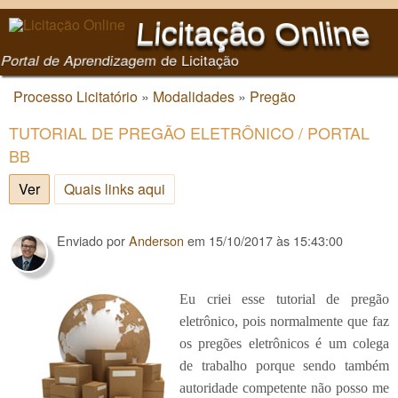
Pular para o conteúdo
Licitação Online
principal
Portal de Aprendizagem de Licitação
Processo Licitatório
»
Modalidades
»
Pregão
Você está aqui
TUTORIAL DE PREGÃO ELETRÔNICO / PORTAL
BB
Ver
(aba ativa)
Quais links aqui
Enviado por
Anderson
em
15/10/2017 às 15:43:00
Eu criei esse tutorial de pregão
eletrônico, pois normalmente que faz
os pregões eletrônicos é um colega
de trabalho porque sendo também
autoridade competente não posso me