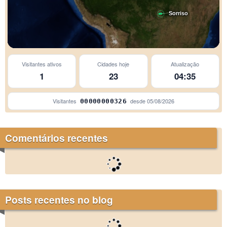
Sorriso
Visitantes ativos
Cidades hoje
Atualização
1
23
04:35
Visitantes
desde
05/08/2026
00000000326
Comentários recentes
Posts recentes no blog