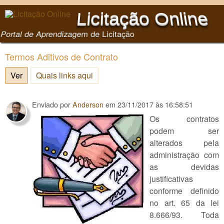
Pular para o conteúdo
Licitação Online
principal
Portal de Aprendizagem de Licitação
Termos Aditivos de Contrato
Ver
(aba ativa)
Quais links aqui
Enviado por
Anderson
em
23/11/2017 às 16:58:51
Os contratos
podem ser
alterados pela
administração com
as devidas
justificativas
conforme definido
no art. 65 da lei
8.666/93. Toda