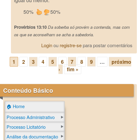
igual ou melhor.
50%
50%
Provérbios 13:10
Da soberba só provém a contenda, mas com
os que se aconselham se acha a sabedoria.
Login
ou
registre-se
para postar comentários
1
2
3
4
5
6
7
8
9
…
próximo
Páginas
›
fim »
Conteúdo Básico
🏠 Home
Processo Administrativo
Processo Licitatório
Análise da documentação