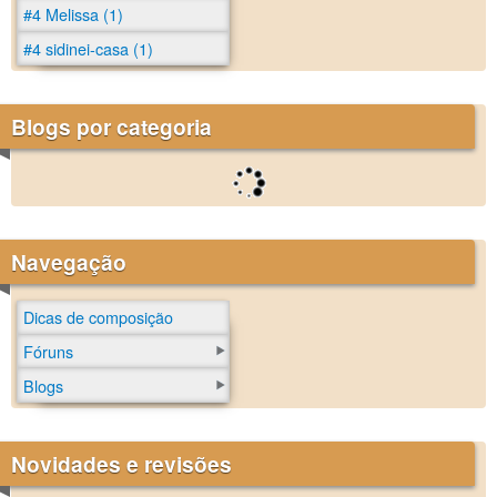
#4 Melissa (1)
#4 sidinei-casa (1)
Blogs por categoria
Navegação
Dicas de composição
Fóruns
Blogs
Novidades e revisões