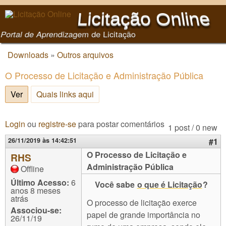
Pular para o conteúdo
Licitação Online
principal
Portal de Aprendizagem de Licitação
Downloads
»
Outros arquivos
Você está aqui
O Processo de Licitação e Administração Pública
Ver
(aba ativa)
Quais links aqui
Login
ou
registre-se
para postar comentários
1 post / 0 new
26/11/2019 às 14:42:51
#1
O Processo de Licitação e
RHS
Administração Pública
Offline
Último Acesso:
6
Você sabe
o que é Licitação
?
anos 8 meses
atrás
O processo de licitação exerce
Associou-se:
papel de grande importância no
26/11/19