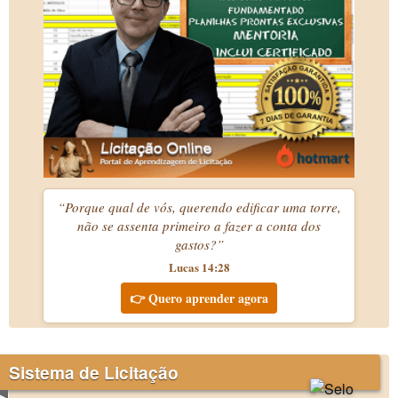
“Porque qual de vós, querendo edificar uma torre,
não se assenta primeiro a fazer a conta dos
gastos?”
Lucas 14:28
👉 Quero aprender agora
Sistema de Licitação