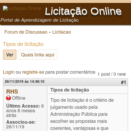
Pular para o conteúdo
Licitação Online
principal
Portal de Aprendizagem de Licitação
Forum de Discussao
»
Licitacao
Você está aqui
Tipos de licitação
Ver
(aba ativa)
Quais links aqui
Login
ou
registre-se
para postar comentários
1 post / 0 new
26/11/2019 às 14:48:10
#1
Tipos de licitação
RHS
Offline
Tipo de licitação é o critério de
Último Acesso:
6
julgamento usado pela
anos 8 meses
Administração Pública para
atrás
escolher as propostas mais
Associou-se:
26/11/19
coerentes, vantajosas e que