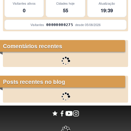
Visitantes ativos
Cidades hoje
Atualização
0
55
19:39
Visitantes
desde
05/08/2026
00000000275
Comentários recentes
Posts recentes no blog