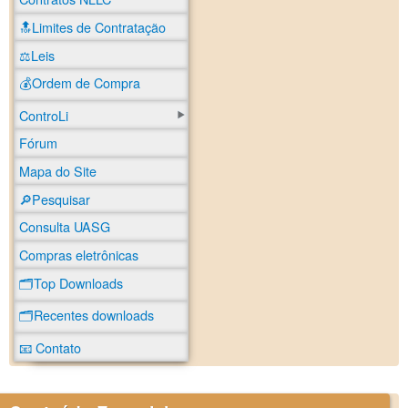
🔝Limites de Contratação
⚖️Leis
💰Ordem de Compra
ControLi
Fórum
Mapa do Site
🔎Pesquisar
Consulta UASG
Compras eletrônicas
🗂️Top Downloads
🗂️Recentes downloads
📧 Contato