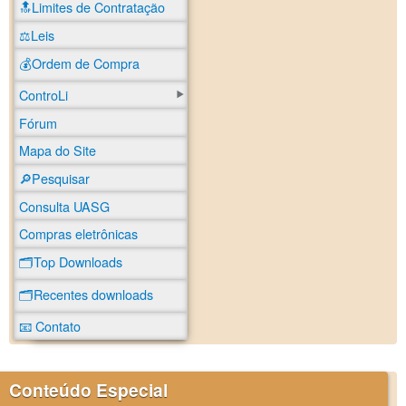
🔝Limites de Contratação
⚖️Leis
💰Ordem de Compra
ControLi
Fórum
Mapa do Site
🔎Pesquisar
Consulta UASG
Compras eletrônicas
🗂️Top Downloads
🗂️Recentes downloads
📧 Contato
Conteúdo Especial