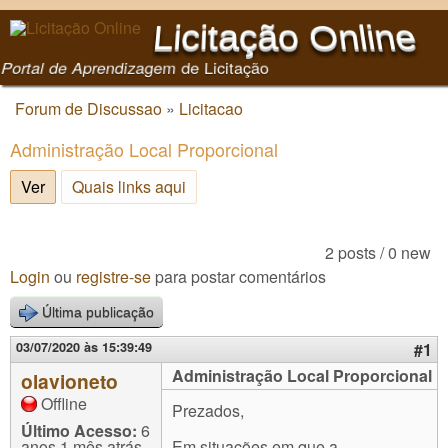
Pular para o conteúdo
Licitação Online
principal
Portal de Aprendizagem de Licitação
Forum de Discussao
»
Licitacao
Você está aqui
Administração Local Proporcional
Ver
(aba ativa)
Quais links aqui
2 posts / 0 new
Login
ou
registre-se
para postar comentários
Última publicação
03/07/2020 às 15:39:49
#1
Administração Local Proporcional
olavioneto
Offline
Prezados,
Último Acesso:
6
anos 1 mês atrás
Em situações em que a