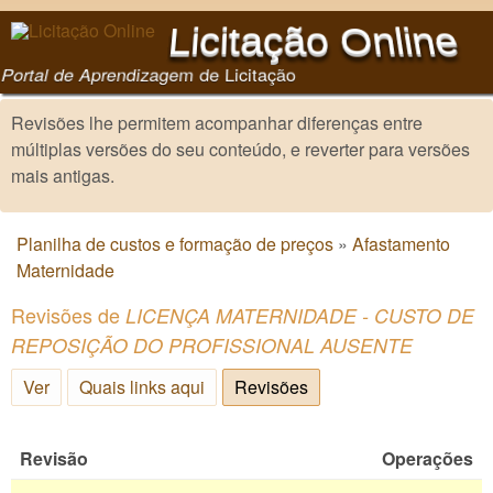
Pular para o conteúdo
Licitação Online
principal
Portal de Aprendizagem de Licitação
Revisões lhe permitem acompanhar diferenças entre
múltiplas versões do seu conteúdo, e reverter para versões
mais antigas.
Planilha de custos e formação de preços
»
Afastamento
Você está aqui
Maternidade
Revisões de
LICENÇA MATERNIDADE - CUSTO DE
REPOSIÇÃO DO PROFISSIONAL AUSENTE
Ver
Quais links aqui
Revisões
(aba ativa)
Revisão
Operações