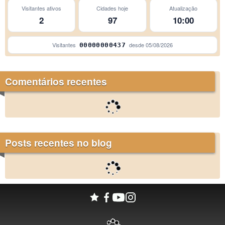
Visitantes ativos
Cidades hoje
Atualização
São Paulo
2
97
10:00
União da Vitória
Visitantes
desde
05/08/2026
00000000437
Comentários recentes
Posts recentes no blog