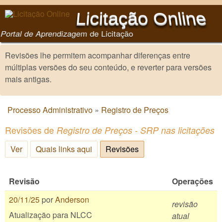
Pular para o conteúdo
Licitação Online
principal
Portal de Aprendizagem de Licitação
Revisões lhe permitem acompanhar diferenças entre
múltiplas versões do seu conteúdo, e reverter para versões
mais antigas.
Processo Administrativo
»
Registro de Preços
Você está aqui
Revisões de
Registro de Preços - SRP nas licitações
Ver
Quais links aqui
Revisões
(aba ativa)
Revisão
Operações
20/11/25
por
Anderson
revisão
Atualização para NLCC
atual