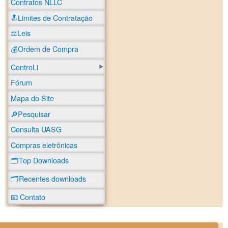
Contratos NLLC
🔝Limites de Contratação
⚖️Leis
💰Ordem de Compra
ControLi
Fórum
Mapa do Site
🔎Pesquisar
Consulta UASG
Compras eletrônicas
🗂️Top Downloads
🗂️Recentes downloads
📧 Contato